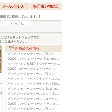
心価格でご提供しております。]
ご注文方法
いただけるネットショップです。
軽にご連絡ください。
新商品入荷情報
グッチ バッグ レディース ブラック Business bags 858924AAF9KHS
GUCCI バッグ レディース Business bags 858924AAF9K
ルイ ヴィトン M28742 ジッピーウォレット･ホリゾンタル メンズ用 小銭入れ付き ラウンドファスナー長財布
GUCCI コピーバッグ レディース マルチカラー Business bags Small woven shopping bag 856098 FAFKK 9342
グッチ バッグ レディース ブラウン Business bags Large woven shopping bag ‎856096 FAFKK 9343
パテック フィリップ グランド・コンプリケーション 7140G-001
パテック フィリップ カラトラバ 6007G-010
に
グッチ レディース ベージュ Business bags 'Ophidia' small shoulder bag 838491FAE0P9746
品
グッチ バッグ レディース レッド Business bags 837280AAE38
グッチ バッグ レディース マルチカラー Business bags 'Ophidia' small handbag 836848FAE0J9867
GUCCI バッグ レディース ベージュ Business bags 815409AAFDV
グッチ バッグ レディース ブラウン Business bags 810232AADDX