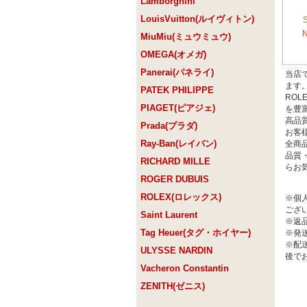
Lamborghini
LouisVuitton(ルイヴィトン)
MiuMiu(ミュウミュウ)
OMEGA(オメガ)
Panerai(パネライ)
当店
ます。-
PATEK PHILIPPE
ROL
PIAGET(ピアジェ)
を豊
高品
Prada(プラダ)
お客
Ray-Ban(レイバン)
全商
品質
RICHARD MILLE
らお
ROGER DUBUIS
ROLEX(ロレックス)
※個
ござ
Saint Laurent
※返
Tag Heuer(タグ・ホイヤー)
※発
※配
ULYSSE NARDIN
後で
Vacheron Constantin
ZENITH(ゼニス)