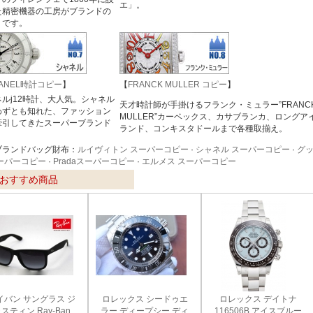
エ」。
た精密機器の工房がブランドの
りです。
ANEL時計コピー
】
【
FRANCK MULLER コピー
】
ルj12時計、大人気。シャネル
天才時計師が手掛けるフランク・ミュラー”FRANC
わずとも知れた、ファッション
MULLER”カーベックス、カサブランカ、ロングア
牽引してきたスーパーブランド
ランド、コンキスタドールまで各種取揃え。
。
ブランドバッグ財布：
ルイヴィトン スーパーコピー
·
シャネル スーパーコピー
·
グ
ーパーコピー
·
Pradaスーパーコピー
·
エルメス スーパーコピー
おすすめ商品
イバン サングラス ジ
ロレックス シードゥエ
ロレックス デイトナ
スティン Ray-Ban
ラー ディープシー ディ
116506B アイスブルー