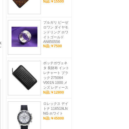
N品:￥15500
ブルガリ ビーゼ
ロワン ダイヤモ
ンドリング ホワ
イトゴールド
AN850556
K
N品:￥7500
イ
ッ
ボッテガヴェネ
タ 長財布 イント
レチャート ブラ
ック 275064
V001N 1000 メ
ンズ レディース
N品:￥12800
ロレックス デイ
トナ 116519LN
NG ホワイト
N品:￥45000