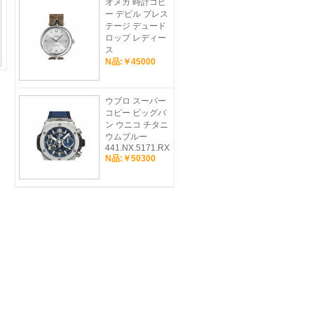
オメガ 時計コピ
ー デビル プレス
テージ デュード
ロップ レディー
ス
N品:￥45000
ウブロ スーパー
コピー ビッグバ
ン ウニコ チタニ
ウムブルー
441.NX.5171.RX
N品:￥50300