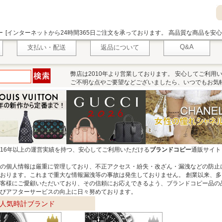
ー
[インターネットから24時間365日ご注文を承っております。 高品質な商品を安
Q&A
支払い・配送
返品について
弊店は2010年より営業しております。 安心してご利用
ご不明な点やご要望などございましたら、いつでもお気
16年以上の運営実績を持つ、安心してご利用いただける
ブランドコピー
通販サイト
の個人情報は厳重に管理しており、不正アクセス・紛失・改ざん・漏洩などの防止
おります。これまで重大な情報漏洩等の事故は発生しておりません。 創業以来、多
客様にご愛顧いただいており、その信頼にお応えできるよう、ブランドコピー品の
びアフターサービスの向上に日々努めております。
人気時計ブランド