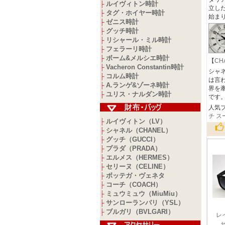
ルイヴィトン時計
├
立し
タグ・ホイヤー時計
├
始ま
ゼニス時計
├
グッチ時計
├
リシャール・ミル時計
├
フェラーリ時計
├
ボーム&メルシエ時計
├
【
CH
Vacheron Constantin時計
├
シャネ
コルム時計
├
は言
A.ランゲ&ゾーネ時計
├
界を
ユリス・ナルダン時計
├
です
人気
チ ス
ルイヴィトン（LV）
├
シャネル（CHANEL）
├
グッチ（GUCCI）
├
プラダ（PRADA）
├
エルメス（HERMES）
├
セリーヌ（CELINE）
├
ボッテガ・ヴェネタ
├
コーチ（COACH）
├
ミュウミュウ（MiuMiu）
├
サンローランパリ（YSL）
├
ブルガリ（BVLGARI）
├
レ
ャ