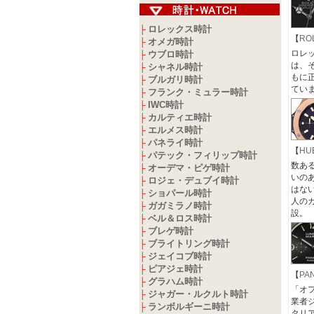
ロレックス時計
├
【
RO
オメガ時計
├
ロレ
ウブロ時計
├
は、
シャネル時計
├
もに
ブルガリ時計
├
てい
フランク・ミュラー時計
├
IWC時計
├
カルティエ時計
├
エルメス時計
├
パネライ時計
├
【
HU
パテック・フィリップ時計
├
数あ
オーデマ・ピゲ時計
├
いの
ロジェ・デュブイ時計
├
はない
ショパール時計
├
人の
ガガミラノ時計
├
設。
ベル＆ロス時計
├
ブレゲ時計
├
ブライトリング時計
├
ジェイコブ時計
├
ピアジェ時計
├
【
PA
グラハム時計
├
「オ
ジャガー・ルクルト時計
├
業者
ランボルギーニ時計
├
タリア