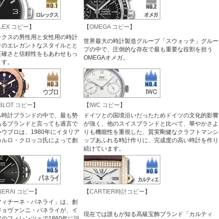
LEX コピー
】
【
OMEGA コピー
】
ックスの男性用と女性用の時計
世界最大の時計製造グループ「スウォッチ」グルー
そのエレガントなスタイルとと
プの中で、圧倒的な存在で最も重要な役割を担う
正確さと信頼性をもあわせもっ
OMEGAオメガ。
ます。
BLOT コピー
】
【
IWC コピー
】
る時計ブランドの中で、最も勢
ドイツとの国境沿いだったためドイツの文化的影響
あるブランドと言っても過言で
が強く、他のスイスブランドと比べて、華やかさよ
ウブロは、1980年にイタリア
りも機能性を重視した、質実剛健なクラフトマンシ
カルロ・クロッコ氏によって創
ップあふれる時計作りに、完成度の高い時計を作り
続けています。
NERAI コピー
】
【
CARTIER時計コピー
】
フィチーネ・パネライ」は、創
ジョヴァンニ・パネライが、イ
現在では誰もが知る高級宝飾ブランド「カルティ
のフィレンツェで1860年に設