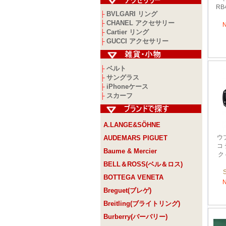
RB
BVLGARI リング
├
CHANEL アクセサリー
├
Cartier リング
├
GUCCI アクセサリー
├
ベルト
├
サングラス
├
iPhoneケース
├
スカーフ
├
A.LANGE&SÖHNE
ウ
AUDEMARS PIGUET
コ
Baume & Mercier
ク 
BELL＆ROSS(ベル＆ロス)
BOTTEGA VENETA
Breguet(ブレゲ)
Breitling(ブライトリング)
Burberry(バーバリー)