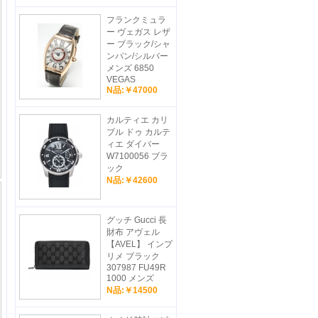
フランクミュラ
ー ヴェガス レザ
ー ブラック/シャ
ンパン/シルバー
メンズ 6850
VEGAS
N品:￥47000
カルティエ カリ
ブル ドゥ カルテ
ィエ ダイバー
W7100056 ブラ
ック
N品:￥42600
グッチ Gucci 長
財布 アヴェル
【AVEL】 インプ
リメ ブラック
307987 FU49R
1000 メンズ
N品:￥14500