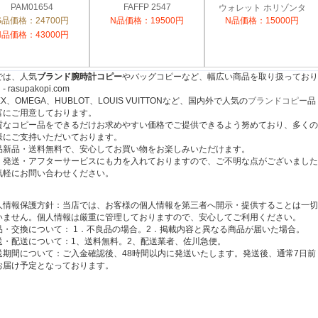
PAM01654
FAFFP 2547
ウォレット ホリゾンタ
ル M28615
S品価格：24700円
N品価格：19500円
N品価格：15000円
N品価格：43000円
では、人気
ブランド腕時計コピー
やバッグコピーなど、幅広い商品を取り扱っており
 rasupakopi.com
EX、OMEGA、HUBLOT、LOUIS VUITTONなど、国内外で人気の
ブランドコピー
品
富にご用意しております。
質なコピー品をできるだけお求めやすい価格でご提供できるよう努めており、多くの
様にご支持いただいております。
品新品・送料無料で、安心してお買い物をお楽しみいただけます。
・発送・アフターサービスにも力を入れておりますので、ご不明な点がございました
気軽にお問い合わせください。
人情報保護方針：当店では、お客様の個人情報を第三者へ開示・提供することは一切
いません。個人情報は厳重に管理しておりますので、安心してご利用ください。
品・交換について： 1．不良品の場合。2．掲載内容と異なる商品が届いた場合。
送・配送について：1、送料無料。2、配送業者、佐川急便。
送期間について：ご入金確認後、48時間以内に発送いたします。発送後、通常7日前
お届け予定となっております。