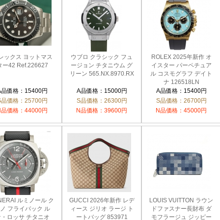
レックス ヨットマス
ウブロ クラシック フュ
ROLEX 2025年新作 オ
ー42 Ref.226627
ージョン チタニウム グ
イスター パーペチュア
リーン 565.NX.8970.RX
ル コスモグラフ デイト
ナ 126518LN
A品価格：15400円
A品価格：15000円
A品価格：15400円
S品価格：25700円
S品価格：26300円
S品価格：26700円
N品価格：44000円
N品価格：39600円
N品価格：45000円
NERAI ルミノール ク
GUCCI 2026年新作 レデ
LOUIS VUITTON ラウン
ノ フライバック ル
ィース ジリオ ラージ ト
ドファスナー長財布 ダ
ナ・ロッサ チタニオ
ートバッグ 853971
モフラージュ ジッピー