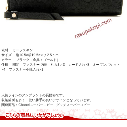
素材 カーフスキン
サイズ 縦10.5×横19.5×マチ2.5ｃｍ
カラー ブラック（金具：ゴールド）
仕様 開閉：ファスナー 内側：札入れ×3 カード入れ×8 オープンポケット
×4 ファスナー小銭入れ×1
人気ラインのアンプラントの長財布です。
収納箇所も多く、使い勝手の良いデザインとなっています。
関連商品：
Chanelスーパーコピー
|
グッチスーパーコピー