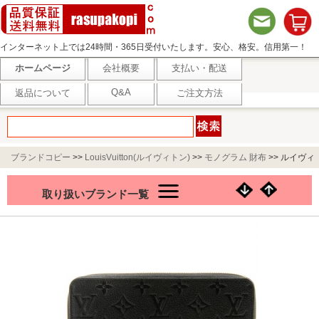
インターネット上では24時間・365日受付いたします。安心、格安。信用第一！
ホームページ
会社概要
支払い・配送
Q&A
返品について
ご注文方法
ブランドコピー
>>
LouisVuitton(ルイヴィトン)
>>
モノグラム 財布
>>
ルイヴィ
トン モノグラムアンプラント ラウンドファスナー長財布 M60571
取り扱いブランド一覧