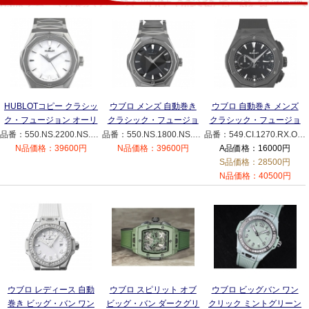
HUBLOTコピー クラシッ
ウブロ メンズ 自動巻き
ウブロ 自動巻き メンズ
ク・フュージョン オーリ
クラシック・フュージョ
クラシック・フュージョ
ンスキー ブレスレット
ン オーリンスキー ブレ
ン オーリンスキー ブラ
品番：550.NS.2200.NS.ORL22
品番：550.NS.1800.NS.ORL22
品番：549.CI.1270.RX.ORL24
チタニウムホワイト
スレット チタニウム
ックマジック
N品価格：39600円
N品価格：39600円
A品価格：16000円
550.NS.2200.NS.ORL22
550.NS.1800.NS.ORL22
549.CI.1270.RX.ORL24
S品価格：28500円
N品価格：40500円
ウブロ レディース 自動
ウブロ スピリット オブ
ウブロ ビッグバン ワン
巻き ビッグ・バン ワン
ビッグ・バン ダークグリ
クリック ミントグリーン