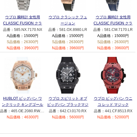
ウブロ 腕時計 女性用
ウブロ クラシック フュ
ウブロ 腕時計 女性用
CLASSIC FUSION クラ
ージョン
CLASSIC FUSION クラ
シック フュージョン
581.OX.8980.LR キング
シック フュージョン
品番：585.NX.7170.NX
品番：581.OX.8980.LR
品番：581.CM.7170.LR
585.NX.7170.NX レディ
ゴールド レディース ウ
581.CM.7170.LR セラミ
A品価格：15000円
A品価格：15000円
A品価格：15000円
ース ウォッチ アナログ
ォッチ アナログ クォー
ック レディース ウォッ
S品価格：26300円
S品価格：26300円
S品価格：26300円
自動巻き チタン ベルト
ツ ワニ革 ラバー ベルト
チ アナログ クォーツ ワ
N品価格：39600円
N品価格：39600円
N品価格：39600円
ブルー シルバー
グリーン
ニ革 ラバー ベルト ブル
ー
HUBLOT ビッグバン ワ
ウブロ スピリット オブ
ウブロ ビッグバン ウニ
ンクリック キングゴール
ビッグバン ブラックマジ
コ レッド マジック
ド ホワイト ダイヤモン
ック 642.CI.0170.RX グ
441.CF.8513.RX グレー
品番：465.OE.2080.RW.1204
品番：642.CI.0170.RX
品番：441.CF.8513.RX
ド
レー
N品価格：46300円
N品価格：56000円
N品価格：52000円
465.OE.2080.RW.1204
ホワイト文字盤 腕時計
レディース