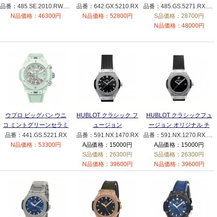
クリック スチール ホワ
ーンセラミック
セラミック ダイヤモンド
品番：485.SE.2010.RW.1204
品番：642.GX.5210.RX
品番：485.GS.5271.RX.1204
イト ダイヤモンド
642.GX.5210.RX
33mm
N品価格：46300円
N品価格：52800円
S品価格：28700円
485.SE.2010.RW.1204
485.GS.5271.RX.1204
N品価格：48000円
ウブロ ビッグバン ウニ
HUBLOT クラシック フ
HUBLOT クラシックフュ
コ ミントグリーンセラミ
ュージョン
ージョン オリジナル チ
ック 42mm
591.NX.1470.RX 時計 レ
タニウム
品番：441.GS.5221.RX
品番：591.NX.1470.RX
品番：591.NX.1270.RX.MDM
441.GS.5221.RX
ディース
591.NX.1270.RX.MDM
N品価格：53300円
A品価格：15000円
A品価格：15000円
時計 レディース
S品価格：26300円
S品価格：26300円
N品価格：39600円
N品価格：39600円