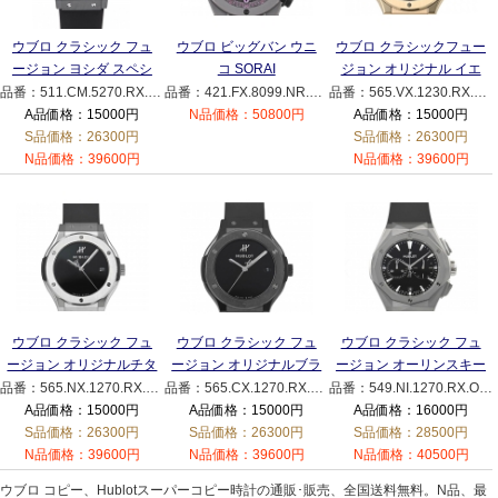
ウブロ クラシック フュ
ウブロ ビッグバン ウニ
ウブロ クラシックフュー
ージョン ヨシダ スペシ
コ SORAI
ジョン オリジナル イエ
ャル
421.FX.8099.NR.SOA23
ローゴールド
品番：511.CM.5270.RX.MYOS
品番：421.FX.8099.NR.SOA23
品番：565.VX.1230.RX.MDM
511.CM.5270.RX.MYOS
565.VX.1230.RX.MDM
A品価格：15000円
N品価格：50800円
A品価格：15000円
グリーン
S品価格：26300円
S品価格：26300円
N品価格：39600円
N品価格：39600円
ウブロ クラシック フュ
ウブロ クラシック フュ
ウブロ クラシック フュ
ージョン オリジナルチタ
ージョン オリジナルブラ
ージョン オーリンスキー
ニウム
ックマジック
チタニウム
品番：565.NX.1270.RX.MDM
品番：565.CX.1270.RX.MDM
品番：549.NI.1270.RX.ORL23
565.NX.1270.RX.MDM
565.CX.1270.RX.MDM
549.NI.1270.RX.ORL23
A品価格：15000円
A品価格：15000円
A品価格：16000円
S品価格：26300円
S品価格：26300円
S品価格：28500円
N品価格：39600円
N品価格：39600円
N品価格：40500円
ウブロ コピー、Hublotスーパーコピー時計の通販･販売、全国送料無料。N品、最