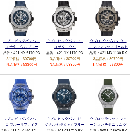
ウブロ ビッグバン ウニ
ウブロ ビッグバン ウニ
ウブロ ビッグバン ウニ
コ チタニウム ブルー
コ チタニウム
コ フルマジックゴールド
421.NX.5170.RX ブルー
421.NX.1170.RX グレー
421.MX.1130.RX グレー
品番：421.NX.5170.RX
品番：421.NX.1170.RX
品番：421.MX.1130.RX
S品価格：30700円
S品価格：30700円
S品価格：30700円
N品価格：53300円
N品価格：53300円
N品価格：53300円
ウブロ ビッグバン ウニ
ウブロ ビッグバン オリ
ウブロ クラシック フュ
コ ブルーサファイア
ジナル セラミックブルー
ージョン チタニウム グ
411.JL.0190.RX.CAM22
301.CM.710.RX ブルー
リーン 565.NX.8970.RX
品番：411.JL.0190.RX.CAM22
品番：301.CM.710.RX
品番：565.NX.8970.RX