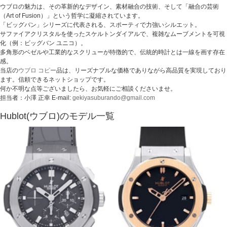
ウブロの魅力は、その革新的なデザイン、素材融合の技術、そして「融合の芸術
（Art of Fusion）」という哲学に凝縮されています。
「ビッグバン」シリーズに代表される、スポーティで力強いシルエット。
サファイアクリスタルを使ったスケルトンダイアルで、複雑なムーブメントを可視
化（例：ビッグバン ユニコ）。
多角形のベゼルや工業的なスクリューが特徴的で、伝統的時計とは一線を画す存在
感。
当店の
ウブロ コピー
品は、リーズナブルな価格でありながら高品質を実現しており
ます。信頼できるネットショップです。
何か不明な点等ございましたら、お気軽にご相談くださいませ。
担当者：小澤 正幸 E-mail:
gekiyasuburando@gmail.com
Hublot(ウブロ)のモデル一覧