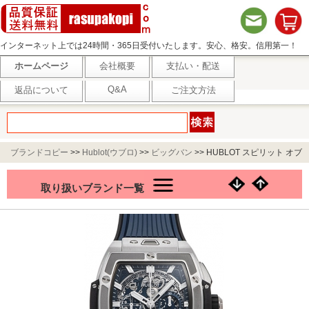
インターネット上では24時間・365日受付いたします。安心、格安。信用第一！
ホームページ
会社概要
支払い・配送
Q&A
返品について
ご注文方法
ブランドコピー
>>
Hublot(ウブロ)
>>
ビッグバン
>>
HUBLOT スピリット オブ
ビッグバン チタニウム ブルー 642.NX.7170.RX ブルー
取り扱いブランド一覧