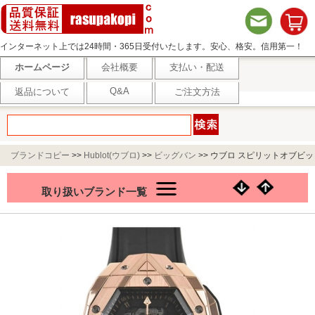
インターネット上では24時間・365日受付いたします。安心、格安。信用第一！
ホームページ
会社概要
支払い・配送
Q&A
返品について
ご注文方法
ブランドコピー
>>
Hublot(ウブロ)
>>
ビッグバン
>>
ウブロ スピリットオブビッ
グバン サンブルー キングゴールド 648.OX.1018.RX.MXM23
取り扱いブランド一覧