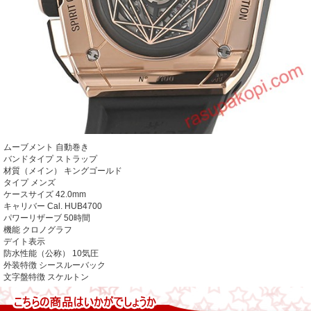
ムーブメント
自動巻き
バンドタイプ
ストラップ
材質（メイン）
キングゴールド
タイプ
メンズ
ケースサイズ
42.0mm
キャリバー
Cal. HUB4700
パワーリザーブ
50時間
機能
クロノグラフ
デイト表示
防水性能（公称）
10気圧
外装特徴
シースルーバック
文字盤特徴
スケルトン