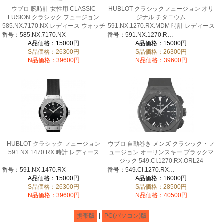
ウブロ 腕時計 女性用 CLASSIC
HUBLOT クラシックフュージョン オリ
FUSION クラシック フュージョン
ジナル チタニウム
585.NX.7170.NX レディース ウォッチ
591.NX.1270.RX.MDM 時計 レディース
アナログ 自動巻き チタン ベルト ブル
番号：585.NX.7170.NX
番号：591.NX.1270.RX.MDM
ー シルバー
A品価格：15000円
A品価格：15000円
S品価格：26300円
S品価格：26300円
N品価格：39600円
N品価格：39600円
HUBLOT クラシック フュージョン
ウブロ 自動巻き メンズ クラシック・フ
591.NX.1470.RX 時計 レディース
ュージョン オーリンスキー ブラックマ
ジック 549.CI.1270.RX.ORL24
番号：591.NX.1470.RX
番号：549.CI.1270.RX.ORL24
A品価格：15000円
A品価格：16000円
S品価格：26300円
S品価格：28500円
N品価格：39600円
N品価格：40500円
携帯版
|
PC(パソコン)版