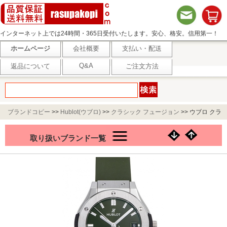
インターネット上では24時間・365日受付いたします。安心、格安。信用第一！
ホームページ
会社概要
支払い・配送
Q&A
返品について
ご注文方法
ブランドコピー
>>
Hublot(ウブロ)
>>
クラシック フュージョン
>>
ウブロ クラ
シック フュージョン チタニウム グリーン 565.NX.8970.RX
取り扱いブランド一覧