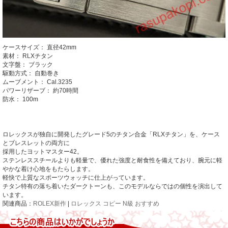
ケースサイズ：
直径42mm
素材：
RLXチタン
文字盤：
ブラック
駆動方式：
自動巻き
ムーブメント：
Cal.3235
パワーリザーブ：
約70時間
防水：
100m
ロレックスが独自に開発したグレード5のチタン合金「RLXチタン」を、ケース
とブレスレットの両方に
採用したヨットマスター42。
ステンレススチールよりも軽量で、優れた強度と耐食性を備えており、腕元に軽
やかな着け心地をもたらします。
軽快で上質なスポーツウォッチに仕上がっています。
チタン特有の落ち着いたダークトーンも、このモデルならではの個性を演出して
います。
関連商品：
ROLEX新作
|
ロレックス コピー N級 おすすめ