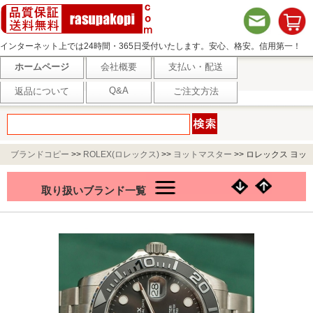
インターネット上では24時間・365日受付いたします。安心、格安。信用第一！
ホームページ
会社概要
支払い・配送
Q&A
返品について
ご注文方法
ブランドコピー
>>
ROLEX(ロレックス)
>>
ヨットマスター
>>
ロレックス ヨッ
トマスター42 Ref.226627
取り扱いブランド一覧