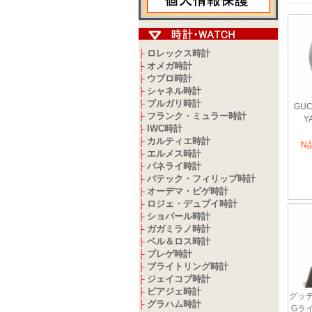
ロレックス時計
├
オメガ時計
├
ウブロ時計
├
シャネル時計
├
ブルガリ時計
├
GUC
フランク・ミュラー時計
├
Y
IWC時計
├
カルティエ時計
├
N
エルメス時計
├
パネライ時計
├
パテック・フィリップ時計
├
オーデマ・ピゲ時計
├
ロジェ・デュブイ時計
├
ショパール時計
├
ガガミラノ時計
├
ベル＆ロス時計
├
ブレゲ時計
├
ブライトリング時計
├
ジェイコブ時計
├
ピアジェ時計
├
グッチ
グラハム時計
├
Gラ