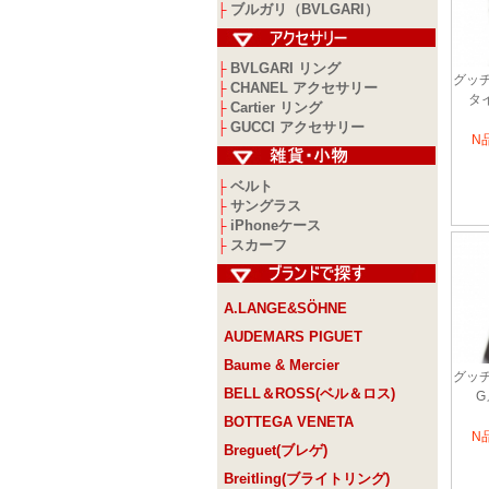
ブルガリ（BVLGARI）
├
BVLGARI リング
├
グッチ
CHANEL アクセサリー
├
タ
Cartier リング
├
GUCCI アクセサリー
├
N
ベルト
├
サングラス
├
iPhoneケース
├
スカーフ
├
A.LANGE&SÖHNE
AUDEMARS PIGUET
Baume & Mercier
グッチ
BELL＆ROSS(ベル＆ロス)
G
BOTTEGA VENETA
N
Breguet(ブレゲ)
Breitling(ブライトリング)