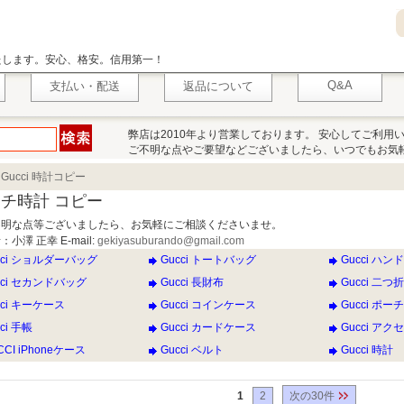
いたします。安心、格安。信用第一！
Q&A
支払い・配送
返品について
弊店は2010年より営業しております。 安心してご利用
ご不明な点やご要望などございましたら、いつでもお気
>
Gucci 時計コピー
チ時計 コピー
不明な点等ございましたら、お気軽にご相談くださいませ。
小澤 正幸 E-mail:
gekiyasuburando@gmail.com
cci ショルダーバッグ
Gucci トートバッグ
Gucci ハ
cci セカンドバッグ
Gucci 長財布
Gucci 二つ
cci キーケース
Gucci コインケース
Gucci ポーチ
ci 手帳
Gucci カードケース
Gucci ア
CCI iPhoneケース
Gucci ベルト
Gucci 時計
1
2
次の30件