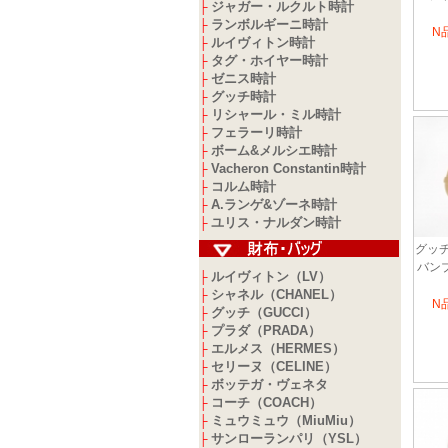
ジャガー・ルクルト時計
├
ランボルギーニ時計
├
N
ルイヴィトン時計
├
タグ・ホイヤー時計
├
ゼニス時計
├
グッチ時計
├
リシャール・ミル時計
├
フェラーリ時計
├
ボーム&メルシエ時計
├
Vacheron Constantin時計
├
コルム時計
├
A.ランゲ&ゾーネ時計
├
ユリス・ナルダン時計
├
グッチ
バン
ルイヴィトン（LV）
├
シャネル（CHANEL）
├
N
グッチ（GUCCI）
├
プラダ（PRADA）
├
エルメス（HERMES）
├
セリーヌ（CELINE）
├
ボッテガ・ヴェネタ
├
コーチ（COACH）
├
ミュウミュウ（MiuMiu）
├
サンローランパリ（YSL）
├