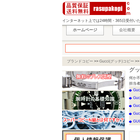
インターネット上では24時間・365日受付
ホームページ
会社概要
ブランドコピー
>>
Gucci(グッチ)コピー
>
グッ
何か
担当者：
Gu
Gu
Gu
Guc
GU