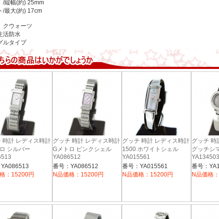
幅(約) 25mm
/最大(約) 17cm
 クウォーツ
生活防水
グルタイプ
 時計 レディス時計
グッチ 時計 レディス時計
グッチ 時計 レディス時計
グッチ 時
ロ シルバー
Gメトロ ピンクシェル
1500 ホワイトシェル
グッチシマ
6513
YA086512
YA015561
YA13450
A086513
番号：YA086512
番号：YA015561
番号：YA1
格：15200円
N品価格：15200円
N品価格：15200円
N品価格：