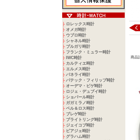
ロレックス時計
├
オメガ時計
├
ウブロ時計
├
シャネル時計
├
ブルガリ時計
├
フランク・ミュラー時計
├
商品
IWC時計
├
カルティエ時計
├
エルメス時計
├
パネライ時計
├
パテック・フィリップ時計
├
オーデマ・ピゲ時計
├
ロジェ・デュブイ時計
├
ショパール時計
├
ガガミラノ時計
├
ベル＆ロス時計
├
ブレゲ時計
├
ブライトリング時計
├
ジェイコブ時計
├
ピアジェ時計
├
グラハム時計
├