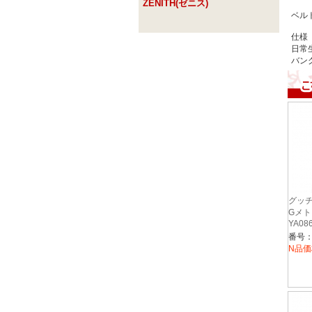
ZENITH(ゼニス)
/縦
ベルト
仕様
日常
バン
グッチ
Gメト
YA08
番号：Y
N品価