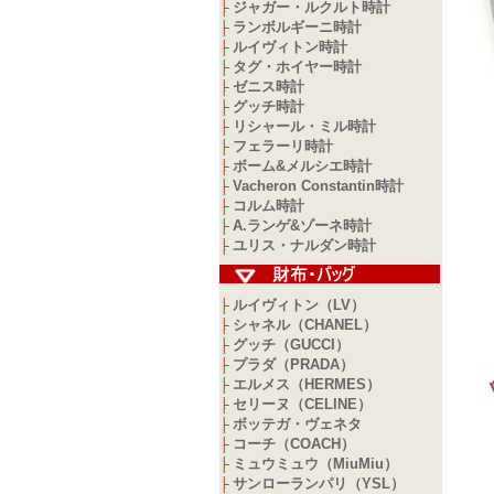
ジャガー・ルクルト時計
├
ランボルギーニ時計
├
ルイヴィトン時計
├
タグ・ホイヤー時計
├
ゼニス時計
├
グッチ時計
├
リシャール・ミル時計
├
フェラーリ時計
├
ボーム&メルシエ時計
├
Vacheron Constantin時計
├
コルム時計
├
A.ランゲ&ゾーネ時計
├
ユリス・ナルダン時計
├
ルイヴィトン（LV）
├
シャネル（CHANEL）
├
グッチ（GUCCI）
├
プラダ（PRADA）
├
エルメス（HERMES）
├
セリーヌ（CELINE）
├
ボッテガ・ヴェネタ
├
コーチ（COACH）
├
ミュウミュウ（MiuMiu）
├
サンローランパリ（YSL）
├