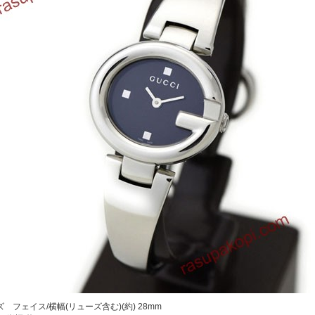
 フェイス/横幅(リューズ含む)(約) 28mm