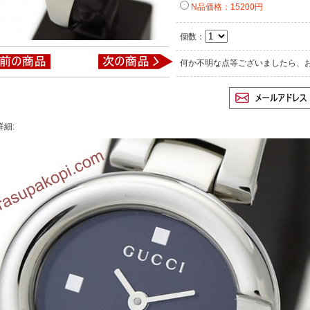
N品価格：15200円
個数：
何か不明な点等ございましたら、
詳細: