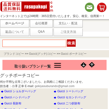
インターネット上では24時間・365日受付いたします。安心、格安。信用第一！
ホームページ
会社概要
支払い・配送
Q&A
返品について
ご注文方法
ブランドコピー
>>
Gucci(グッチ)コピー
>>
Gucci ポーチコピー
取り扱いブランド一覧
グッチポーチコピー
何か不明な点等ございましたら、お気軽にご相談くださいませ。
担当者：小澤 正幸 E-mail:
gekiyasuburando@gmail.com
Gucci ショルダーバッグ
Gucci トートバッグ
Gucci ハンドバッグ
Gucci セカンドバッグ
Gucci 長財布
Gucci 二つ折財布