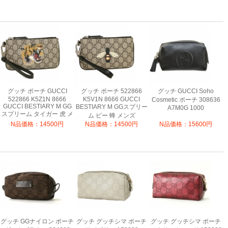
グッチ ポーチ GUCCI
グッチ ポーチ 522866
グッチ GUCCI Soho
522866 K5Z1N 8666
K5V1N 8666 GUCCI
Cosmetic ポーチ 308636
GUCCI BESTIARY M GG
BESTIARY M GGスプリー
A7M0G 1000
スプリーム タイガー 虎 メ
ム ビー 蜂 メンズ
ンズ B.EB/N.MA/N.MA.PI.N
B.EB/N.MA/N.MA.PI.N
N品価格：14500円
N品価格：14500円
N品価格：15600円
グッチ GGナイロン ポーチ
グッチ グッチシマ ポーチ
グッチ グッチシマ ポーチ