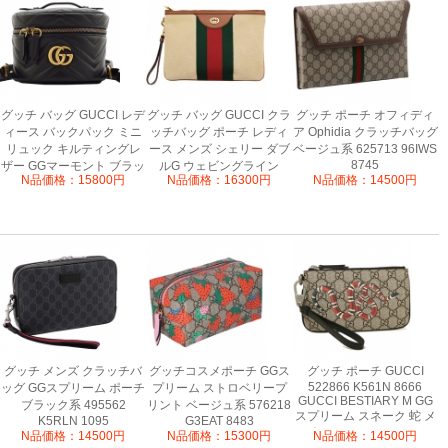
グッチ バッグ GUCCI レデ
グッチ バッグ GUCCI クラ
グッチ ポーチ オフィディ
ィース バックパック ミニ
ッチバッグ ポーチ レディ
ア Ophidia クラッチバッグ
リュック キルティングレ
ース メンズ シェリー ダブ
ベージュ系 625713 96IWS
8745
ザー GGマーモント ブラッ
ルG ウェビングライン
N品価格：15800円
N品価格：16300円
N品価格：14500円
576053
ク 598594
グッチ メンズ クラッチバ
グッチコスメポーチ GGス
グッチ ポーチ GUCCI
522866 K561N 8666
ッグ GGスプリーム ポーチ
プリーム ストロベリープ
GUCCI BESTIARY M GG
ブラック系 495562
リント ベージュ系 576218
スプリーム スネーク 蛇 メ
K5RLN 1095
G3EAT 8483
ンズ B.EB/N.MA/N.MA.PI.N
N品価格：14500円
N品価格：15300円
N品価格：14500円