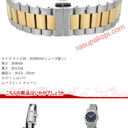
サイズ
ケース径：約38mm(リューズ除く)
厚さ：約9mm
重さ：約115g
腕回り：約13～20cm
カラー シルバー
ムーブメント
クォーツ