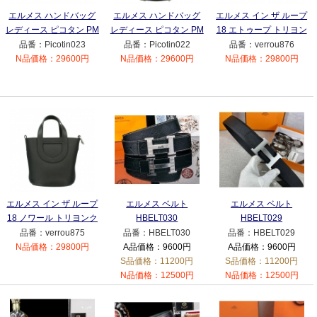
エルメス ハンドバッグ
エルメス ハンドバッグ
エルメス イン ザ ループ
レディース ピコタン PM
レディース ピコタン PM
18 エトゥープ トリヨン
トリヨンクレマンス ゴー
トリヨンクレマンス シル
クレマンス/スイフト ゴ
品番：Picotin023
品番：Picotin022
品番：verrou876
ルド金具
バー金具
ールド金具
N品価格：29600円
N品価格：29600円
N品価格：29800円
エルメス イン ザ ループ
エルメス ベルト
エルメス ベルト
18 ノワール トリヨンク
HBELT030
HBELT029
レマンス/スイフト シル
品番：verrou875
品番：HBELT030
品番：HBELT029
バー金具 U刻印
N品価格：29800円
A品価格：9600円
A品価格：9600円
S品価格：11200円
S品価格：11200円
N品価格：12500円
N品価格：12500円