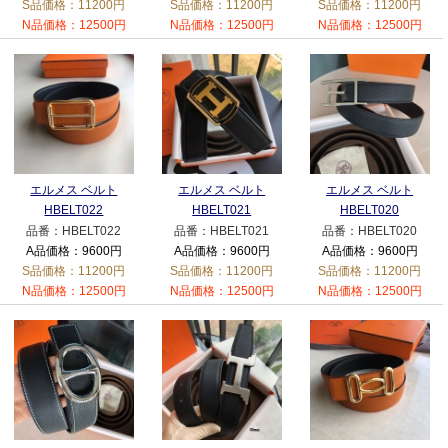
S品価格：11200円
S品価格：11200円
S品価格：11200円
N品価格：12500円
N品価格：12500円
N品価格：12500円
エルメス ベルト
エルメス ベルト
エルメス ベルト
HBELT022
HBELT021
HBELT020
品番：HBELT022
品番：HBELT021
品番：HBELT020
A品価格：9600円
A品価格：9600円
A品価格：9600円
S品価格：11200円
S品価格：11200円
S品価格：11200円
N品価格：12500円
N品価格：12500円
N品価格：12500円