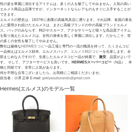
性の姿を華麗に演出するアイテムは、多くの人を魅了してやみません。人気の高い
エルメス商品は品薄ですが、インターネットならレアものもすぐに入手することが
できます。
エルメスの歴史は、1837年に創業の高級馬具店に遡ります。それ以降、各国の著名
人に愛用され続けたエルメスは、まさに高級ブランドの中の高級ブランドエルメ
ス。バッグのみならず、時計やスカーフ、アクセサリーなど様々な高品質アイテム
を取り揃えたエルメスは、女性の身体を美しく華麗に演出します。だからこそ、世
の多くの女性を魅了してやみません。
弊社は厳格な
HERMES コピー
品工場と専門の一流の職員を持って、たくさんコピ
ー品例えばエルメス財布、エルメスバッグ、
エルメス時計コピー
を生産します。全
部まじめな人ですので、生産したエルメスコピー品が綺麗で、
激安
、品質がよいで
す。 そして、アフターサービスも良いです。
HERMESスーパーコピー
（N品）、本
物と同様です、非常に人気があります。
何か不明な点等ございましたら、お気軽にご相談くださいませ。
担当者：小澤 正幸 E-mail:
gekiyasuburando@gmail.com
Hermes(エルメス)のモデル一覧