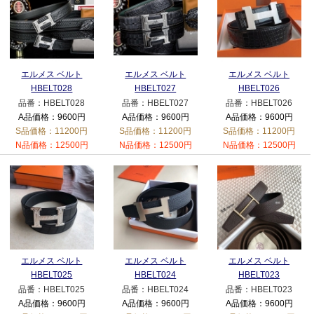
エルメス ベルト
エルメス ベルト
エルメス ベルト
HBELT028
HBELT027
HBELT026
品番：HBELT028
品番：HBELT027
品番：HBELT026
A品価格：9600円
A品価格：9600円
A品価格：9600円
S品価格：11200円
S品価格：11200円
S品価格：11200円
N品価格：12500円
N品価格：12500円
N品価格：12500円
エルメス ベルト
エルメス ベルト
エルメス ベルト
HBELT025
HBELT024
HBELT023
品番：HBELT025
品番：HBELT024
品番：HBELT023
A品価格：9600円
A品価格：9600円
A品価格：9600円