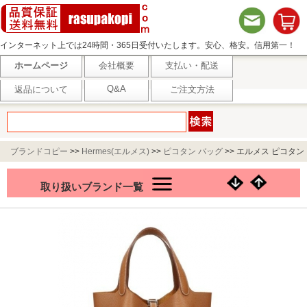
インターネット上では24時間・365日受付いたします。安心、格安。信用第一！
ホームページ
会社概要
支払い・配送
Q&A
返品について
ご注文方法
ブランドコピー
>>
Hermes(エルメス)
>>
ピコタン バッグ
>>
エルメス ピコタン
ロック18 PM ゴールド トリヨンクレマンス シルバー金具
取り扱いブランド一覧