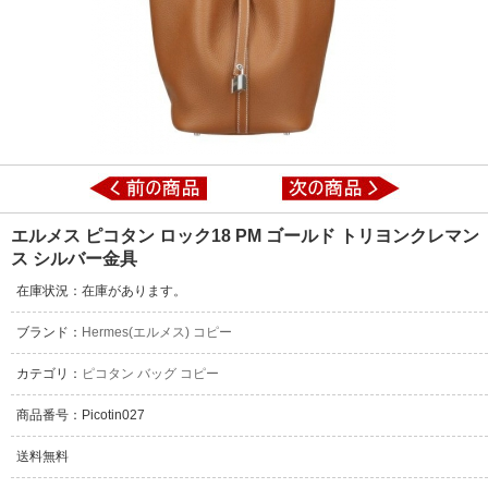
エルメス ピコタン ロック18 PM ゴールド トリヨンクレマン
ス シルバー金具
在庫状況：在庫があります。
ブランド：
Hermes(エルメス) コピー
カテゴリ：
ピコタン バッグ コピー
商品番号：Picotin027
送料無料