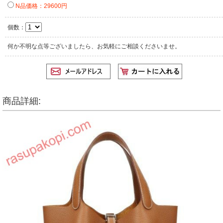
N品価格：29600円
個数：
何か不明な点等ございましたら、お気軽にご相談くださいませ。
商品詳細: