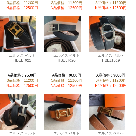
S品価格：11200円
S品価格：11200円
S品価格：11200円
N品価格：12500円
N品価格：12500円
N品価格：12500円
エルメス ベルト
エルメス ベルト
エルメス ベルト
HBELT021
HBELT020
HBELT019
A品価格：9600円
A品価格：9600円
A品価格：9600円
S品価格：11200円
S品価格：11200円
S品価格：11200円
N品価格：12500円
N品価格：12500円
N品価格：12500円
エルメス ベルト
エルメス ベルト
エルメス ベルト