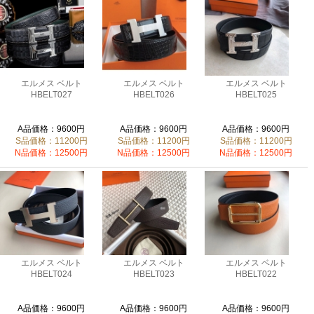
エルメス ベルト
エルメス ベルト
エルメス ベルト
HBELT027
HBELT026
HBELT025
A品価格：9600円
A品価格：9600円
A品価格：9600円
S品価格：11200円
S品価格：11200円
S品価格：11200円
N品価格：12500円
N品価格：12500円
N品価格：12500円
エルメス ベルト
エルメス ベルト
エルメス ベルト
HBELT024
HBELT023
HBELT022
A品価格：9600円
A品価格：9600円
A品価格：9600円