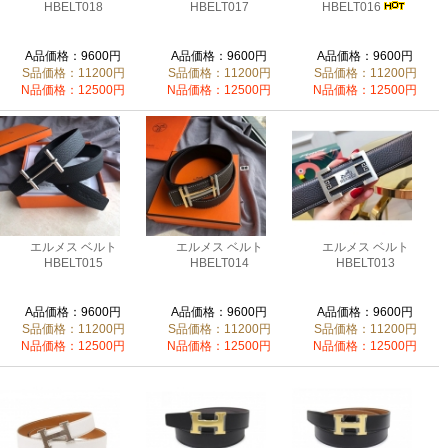
HBELT018
HBELT017
HBELT016
A品価格：9600円
A品価格：9600円
A品価格：9600円
S品価格：11200円
S品価格：11200円
S品価格：11200円
N品価格：12500円
N品価格：12500円
N品価格：12500円
エルメス ベルト
エルメス ベルト
エルメス ベルト
HBELT015
HBELT014
HBELT013
A品価格：9600円
A品価格：9600円
A品価格：9600円
S品価格：11200円
S品価格：11200円
S品価格：11200円
N品価格：12500円
N品価格：12500円
N品価格：12500円