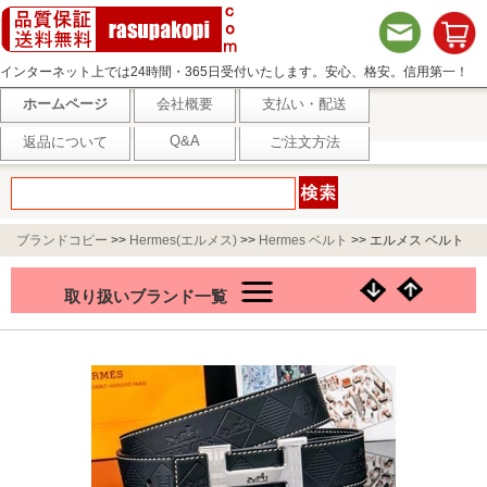
インターネット上では24時間・365日受付いたします。安心、格安。信用第一！
ホームページ
会社概要
支払い・配送
Q&A
返品について
ご注文方法
ブランドコピー
>>
Hermes(エルメス)
>>
Hermes ベルト
>>
エルメス ベルト
HBELT030
取り扱いブランド一覧