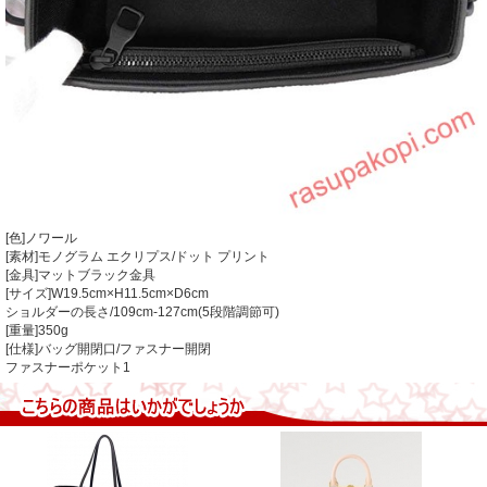
[色]ノワール
[素材]モノグラム エクリプス/ドット プリント
[金具]マットブラック金具
[サイズ]W19.5cm×H11.5cm×D6cm
ショルダーの長さ/109cm-127cm(5段階調節可)
[重量]350g
[仕様]バッグ開閉口/ファスナー開閉
ファスナーポケット1