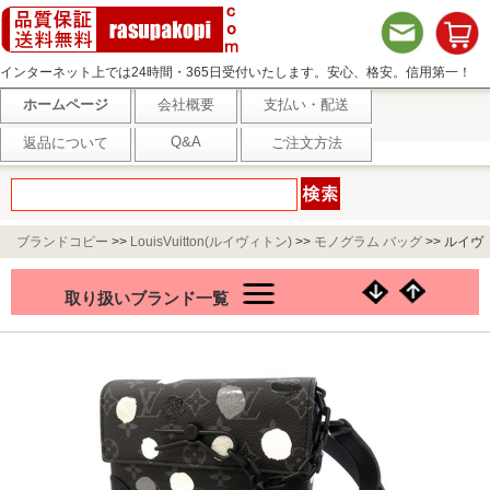
インターネット上では24時間・365日受付いたします。安心、格安。信用第一！
ホームページ
会社概要
支払い・配送
Q&A
返品について
ご注文方法
ブランドコピー
>>
LouisVuitton(ルイヴィトン)
>>
モノグラム バッグ
>>
ルイヴ
ィトン ショルダーバッグ モノグラム エクリプス/ドット LV × YK スティーマー
取り扱いブランド一覧
ウエアラブル ウォレット M81935