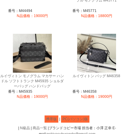
プル モノグラム M45771
番号：M44494
番号：M45771
N品価格：19000円
N品価格：18800円
ルイヴィトン モノグラム マカサー ハン
ルイヴィトン バッグ M46358
ドル ソフトトランク M45935 ショルダ
ーバッグ ハンドバッグ
番号：M45935
番号：M46358
N品価格：19000円
N品価格：19000円
携帯版
|
PC(パソコン)版
|
N級品
|
商品一覧
|ブランドコピー市場 担当者：小澤 正幸 E-
mail:
gekiyasuburando@gmail.com