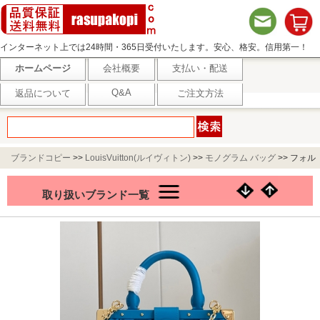
インターネット上では24時間・365日受付いたします。安心、格安。信用第一！
ホームページ
会社概要
支払い・配送
Q&A
返品について
ご注文方法
ブランドコピー
>>
LouisVuitton(ルイヴィトン)
>>
モノグラム バッグ
>>
フォル
ムが可愛い Louis Vuitton モノグラム クラッチ M22325
取り扱いブランド一覧