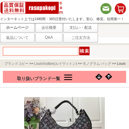
インターネット上では24時間・365日受付いたします。安心、格安。信用第一！
ホームページ
会社概要
支払い・配送
Q&A
返品について
ご注文方法
ブランドコピー
>>
LouisVuitton(ルイヴィトン)
>>
モノグラム バッグ
>>
Louis
Vuitton ハンドバッグ モノグラム M21299
取り扱いブランド一覧