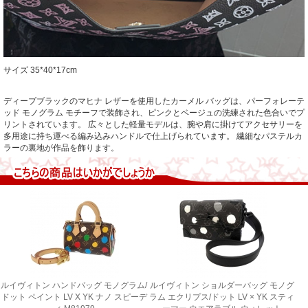
サイズ 35*40*17cm
ディープブラックのマヒナ レザーを使用したカーメル バッグは、パーフォレーテ
ッド モノグラム モチーフで装飾され、ピンクとベージュの洗練された色合いでプ
リントされています。 広々とした軽量モデルは、腕や肩に掛けてアクセサリーを
多用途に持ち運べる編み込みハンドルで仕上げられています。 繊細なパステルカ
ラーの裏地が作品を飾ります。
ルイヴィトン ハンドバッグ モノグラム/
ルイヴィトン ショルダーバッグ モノグ
ドット ペイント LV X YK ナノ スピーデ
ラム エクリプス/ドット LV × YK スティ