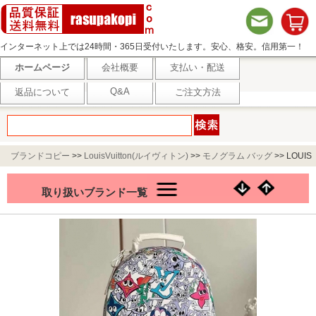
インターネット上では24時間・365日受付いたします。安心、格安。信用第一！
ホームページ
会社概要
支払い・配送
Q&A
返品について
ご注文方法
ブランドコピー
>>
LouisVuitton(ルイヴィトン)
>>
モノグラム バッグ
>>
LOUIS
VUITTON／BACKPACK MULTIPOCKET モノグラムコミックス M21846
取り扱いブランド一覧