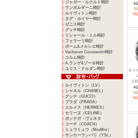
ジャガー・ルクルト時計
├
217
A
ランボルギーニ時計
├
S
ルイヴィトン時計
├
N
タグ・ホイヤー時計
├
ゼニス時計
├
グッチ時計
├
リシャール・ミル時計
├
フェラーリ時計
├
ボーム&メルシエ時計
├
Vacheron Constantin時計
├
コルム時計
├
A.ランゲ&ゾーネ時計
├
ユリス・ナルダン時計
├
オメ
235
ルイヴィトン（LV）
├
A
シャネル（CHANEL）
├
S
グッチ（GUCCI）
├
N
プラダ（PRADA）
├
エルメス（HERMES）
├
セリーヌ（CELINE）
├
ボッテガ・ヴェネタ
├
コーチ（COACH）
├
ミュウミュウ（MiuMiu）
├
サンローランパリ（YSL）
├