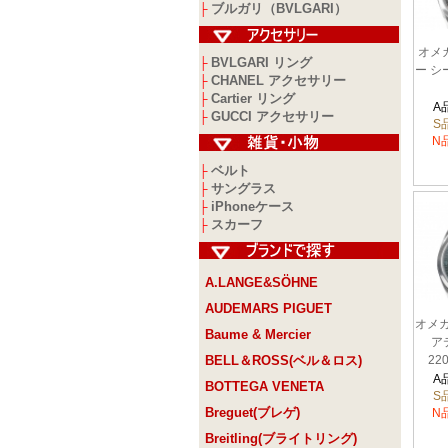
ブルガリ（BVLGARI）
├
オメ
BVLGARI リング
├
ー シ
CHANEL アクセサリー
├
Cartier リング
├
235
A
GUCCI アクセサリー
├
S
N
ベルト
├
サングラス
├
iPhoneケース
├
スカーフ
├
A.LANGE&SÖHNE
AUDEMARS PIGUET
オメガ
Baume & Mercier
アテ
BELL＆ROSS(ベル＆ロス)
220
A
BOTTEGA VENETA
S
Breguet(ブレゲ)
N
Breitling(ブライトリング)