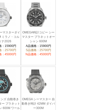
シーマスターダイ
OMEGA時計コピー シー
M ミラノ・コル
マスター プラネットオー
ィナ2026
シャン 600M
44.20.04.001
217.30.42.21.01.001
：15900円
A品価格：15900円
：25700円
S品価格：25700円
：45000円
N品価格：45000円
メンズ 自動巻き
OMEGA シーマスター 自
ター プラネット
動巻き時計 42MM ダイバ
 600M ワール
ー300M