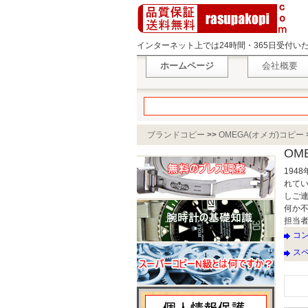
インターネット上では24時間・365日受付
ホームページ
会社概要
ブランドコピー
>>
OMEGA(オメガ)コピー
OM
19
れて
しご
何か
担当者：
コ
ス