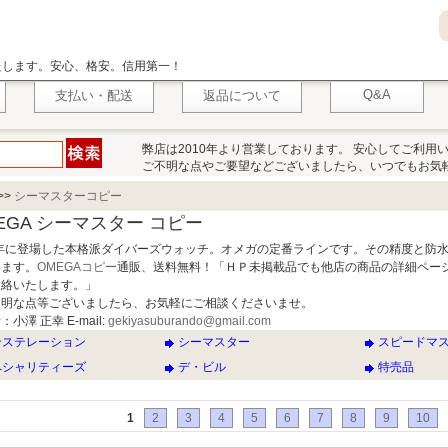
いたします。安心、格安。信用第一！
Q&A
支払い・配送
返品について
弊店は2010年より営業しております。 安心してご利用
ご不明な点やご要望などございましたら、いつでもお気
>>
シーマスターコピー
EGA シーマスター コピー
48年に登場した本格派ダイバーズウォッチ。オメガの定番ラインです。その精度と防
います。
OMEGAコピー
通販、送料無料！「ＨＰ未掲載品でも他店の商品の詳細ペー
連絡いたします。」
不明な点等ございましたら、お気軽にご相談くださいませ。
小澤 正幸 E-mail:
gekiyasuburando@gmail.com
ンステレーション
シーマスター
スピードマ
ペシャリティーズ
デ・ビル
特売品
1
2
3
4
5
6
7
8
9
10