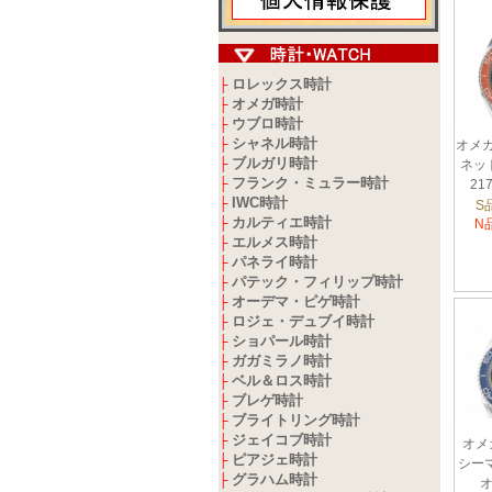
ロレックス時計
├
オメガ時計
├
ウブロ時計
├
シャネル時計
├
オメガ
ブルガリ時計
├
ネッ
フランク・ミュラー時計
├
217
IWC時計
├
S
カルティエ時計
├
N
エルメス時計
├
パネライ時計
├
パテック・フィリップ時計
├
オーデマ・ピゲ時計
├
ロジェ・デュブイ時計
├
ショパール時計
├
ガガミラノ時計
├
ベル＆ロス時計
├
ブレゲ時計
├
ブライトリング時計
├
ジェイコブ時計
├
オメ
ピアジェ時計
├
シー
グラハム時計
├
オ