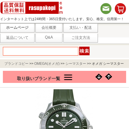
インターネット上では24時間・365日受付いたします。安心、格安。信用第一！
ホームページ
会社概要
支払い・配送
Q&A
返品について
ご注文方法
ブランドコピー
>>
OMEGA(オメガ)
>>
シーマスター
>>
オメガ シーマスター
300M コーアクシャル マスタークロノメーター 210.32.42.20.10.001 グリーン
取り扱いブランド一覧