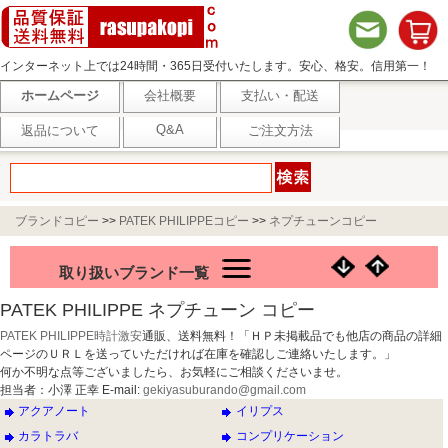
インターネット上では24時間・365日受付いたします。安心、格安。信用第一！
ホームページ
会社概要
支払い・配送
Q&A
返品について
ご注文方法
ブランドコピー
>>
PATEK PHILIPPEコピー
>>
ネプチューンコピー
取り扱いブランド一覧
PATEK PHILIPPE ネプチューン コピー
PATEK PHILIPPE時計激安
通販、送料無料！「ＨＰ未掲載品でも他店の商品の詳細
ページのＵＲＬを送っていただければ在庫を確認しご連絡いたします。」
何か不明な点等ございましたら、お気軽にご相談くださいませ。
担当者：小澤 正幸 E-mail:
gekiyasuburando@gmail.com
アクアノート
イリプス
カラトラバ
コンプリケーション