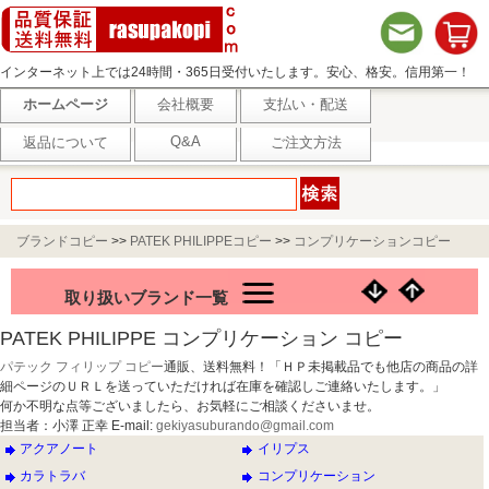
インターネット上では24時間・365日受付いたします。安心、格安。信用第一！
ホームページ
会社概要
支払い・配送
Q&A
返品について
ご注文方法
ブランドコピー
>>
PATEK PHILIPPEコピー
>>
コンプリケーションコピー
取り扱いブランド一覧
PATEK PHILIPPE コンプリケーション コピー
パテック フィリップ コピー
通販、送料無料！「ＨＰ未掲載品でも他店の商品の詳
細ページのＵＲＬを送っていただければ在庫を確認しご連絡いたします。」
何か不明な点等ございましたら、お気軽にご相談くださいませ。
担当者：小澤 正幸 E-mail:
gekiyasuburando@gmail.com
アクアノート
イリプス
カラトラバ
コンプリケーション