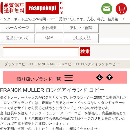
インターネット上では24時間・365日受付いたします。安心、格安。信用第一！
ホームページ
会社概要
支払い・配送
Q&A
返品について
ご注文方法
ブランドコピー
>>
FRANCK MULLERコピー
>>
ロングアイランドコピー
取り扱いブランド一覧
FRANCK MULLER ロングアイランド コピー
長くトノーカーベックスが代名詞となっていたフランクから2000年に発売された
「ロングアイランド」は、正面から見るとオーソドックスなレクタンギュラーケ
ースですがサイドから見ると緩やかにラウンドしているのが特徴です。
当店は長年を渡り
フランク・ミュラー スーパーコピー
を販売し、商品種類もとて
も豊富です。「ＨＰ未掲載品でも他店の商品の詳細ページのＵＲＬを送っていた
だければ在庫を確認しご連絡いたします。」
何か不明な点等ございましたら、お気軽にご相談くださいませ。