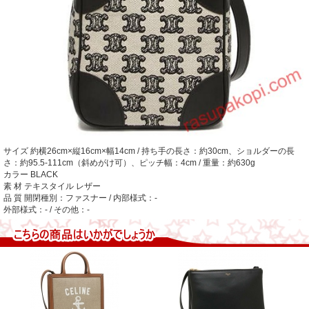
サイズ
約横26cm×縦16cm×幅14cm / 持ち手の長さ：約30cm、ショルダーの長
さ：約95.5-111cm（斜めがけ可）、ピッチ幅：4cm / 重量：約630g
カラー
BLACK
素 材
テキスタイル レザー
品 質
開閉種別：ファスナー / 内部様式：-
外部様式：- / その他：-