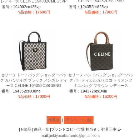
CELINE 194352CS8 25VP
レディース CELINE 194002CML 25VP
番号：194002cml25vp
番号：194352cs825vp
N品価格：17600円
N品価格：17000円
セリーヌ トートバッグ ショルダーバッ
セリーヌ ハンドバッグ ショルダーバッ
グ カバ Sサイズ ブラック メンズ レディ
グ バーティカルカバ ロゴ トリオンフ
ース CELINE 194352CS8 38NO
ミニバッグ ブラウン レディース
CELINE 194372BZK 04LU
番号：194352cs838no
番号：194372bzk04lu
N品価格：17000円
N品価格：16200円
携帯版
|
PC(パソコン)版
|
N級品
|
商品一覧
|ブランドコピー市場 担当者：小澤 正幸 E-
mail:
gekiyasuburando@gmail.com