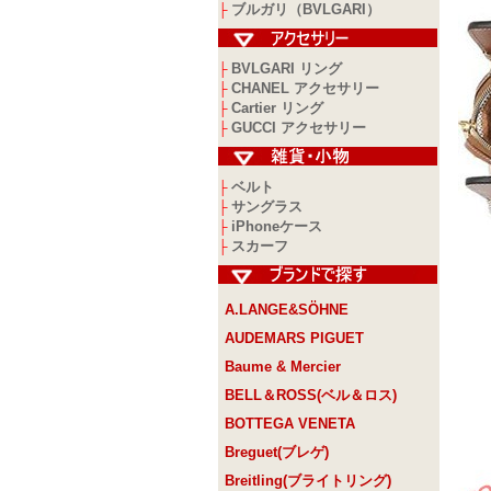
ブルガリ（BVLGARI）
├
BVLGARI リング
├
CHANEL アクセサリー
├
Cartier リング
├
GUCCI アクセサリー
├
ベルト
├
サングラス
├
iPhoneケース
├
スカーフ
├
A.LANGE&SÖHNE
AUDEMARS PIGUET
Baume & Mercier
BELL＆ROSS(ベル＆ロス)
BOTTEGA VENETA
Breguet(ブレゲ)
Breitling(ブライトリング)