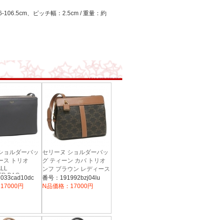
106.5cm、ピッチ幅：2.5cm / 重量：約
 ショルダーバッ
セリーヌ ショルダーバッ
ース トリオ
グ ティーン カバ トリオ
ALL
ンフ ブラウン レディース
R BAG
CELINE 191992BZJ
33cad10dc
番号：191992bzj04lu
192033CAD
04LU
17000円
N品価格：17000円
レー