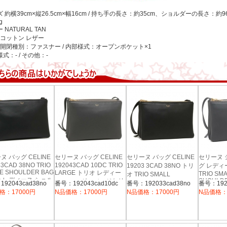
ズ
約横39cm×縦26.5cm×幅16cm / 持ち手の長さ：約35cm、ショルダーの長さ：約96-
g
ー
NATURAL TAN
コットン レザー
開閉種別：ファスナー / 内部様式：オープンポケット×1
式：- / その他：-
ヌ バッグ CELINE
セリーヌ バッグ CELINE
セリーヌ バッグ CELINE
セリーヌ
43CAD 38NO TRIO
192043CAD 10DC TRIO
19203 3CAD 38NO トリ
グ レディ
E SHOULDER BAG
LARGE トリオ レディー
TRIO SM
オ TRIO SMALL
 レディース ショル
SHOULDE
ス ショルダーバッグ 無地
SHOULDER BAG レディ
92043cad38no
番号：192043cad10dc
番号：192033cad38no
番号：1920
CELINE 
ッグ 無地 BLACK
ース ショルダーバッグ 無
格：17000円
N品価格：17000円
N品価格：17000円
N品価格：
10DC グ
地 BLACK 黒