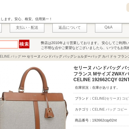
いたします。安心、格安。信用第一！
Q&A
支払い・配送
返品について
弊店は2010年より営業しております。 安心してご利用
ご不明な点やご要望などございましたら、いつでもお気
ELINE バッグ
>>
セリーヌ ハンドバッグ バッグショルダーバッグ カバ ドゥ フランス
セリーヌ ハンドバッグ バ
フランス Mサイズ 2WAY
CELINE 192662CQY 02N
在庫状況：在庫があります。
ブランド：
CELINE(セリーヌ) コ
カテゴリ：
CELINE バッグ コピー
商品番号：192662cqy02nt