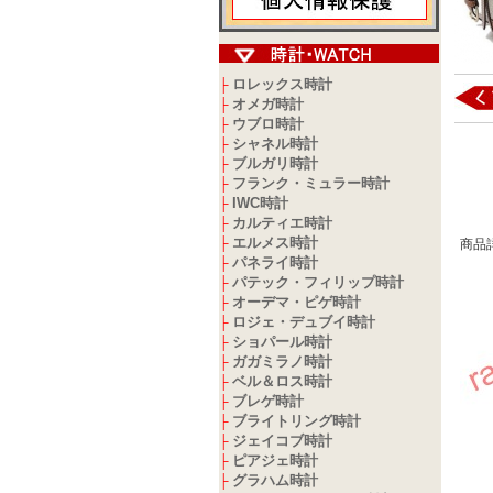
ロレックス時計
├
オメガ時計
├
ウブロ時計
├
シャネル時計
├
ブルガリ時計
├
フランク・ミュラー時計
├
IWC時計
├
カルティエ時計
├
エルメス時計
├
商品
パネライ時計
├
パテック・フィリップ時計
├
オーデマ・ピゲ時計
├
ロジェ・デュブイ時計
├
ショパール時計
├
ガガミラノ時計
├
ベル＆ロス時計
├
ブレゲ時計
├
ブライトリング時計
├
ジェイコブ時計
├
ピアジェ時計
├
グラハム時計
├