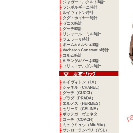
ジャガー・ルクルト時計
├
ランボルギーニ時計
├
ルイヴィトン時計
├
タグ・ホイヤー時計
├
ゼニス時計
├
グッチ時計
├
リシャール・ミル時計
├
フェラーリ時計
├
ボーム&メルシエ時計
├
Vacheron Constantin時計
├
コルム時計
├
A.ランゲ&ゾーネ時計
├
ユリス・ナルダン時計
├
ルイヴィトン（LV）
├
シャネル（CHANEL）
├
グッチ（GUCCI）
├
プラダ（PRADA）
├
エルメス（HERMES）
├
セリーヌ（CELINE）
├
ボッテガ・ヴェネタ
├
コーチ（COACH）
├
ミュウミュウ（MiuMiu）
├
サンローランパリ（YSL）
├