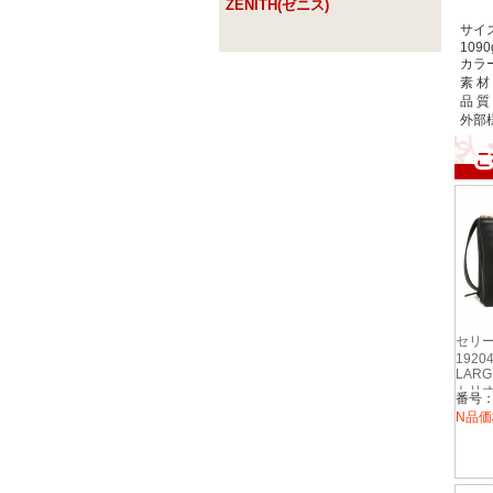
ZENITH(ゼニス)
サイ
1090
カラ
素 材
品 質
外部様
セリー
1920
LARG
トリオ
番号：1
ダーバ
N品価
黒