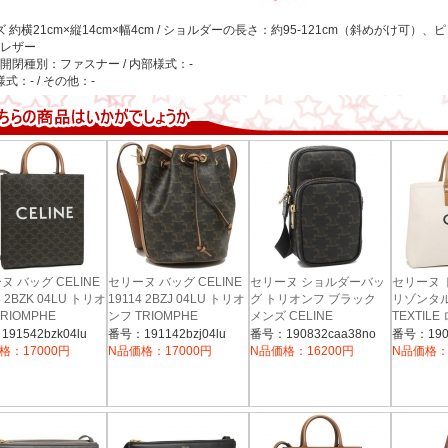
ズ
約横21cm×縦14cm×幅4cm / ショルダーの長さ：約95-121cm（斜めがけ可）、ピッ
レザー
開閉種別：ファスナー / 内部様式：-
式：- / その他：-
ヌ バッグ CELINE
セリーヌ バッグ CELINE
セリーヌ ショルダーバッ
セリーヌ 
4 2BZK 04LU トリオ
19114 2BZJ 04LU トリオ
グ トリオンフ ブラック
リゾンタル
RIOMPHE
ンフ TRIOMPHE
メンズ CELINE
TEXTIL
VER SMALL TOTE
190832CAA 38NO
ALLOVER CANVAS レデ
レディース 
91542bzk04lu
番号：191142bzj04lu
番号：190832caa38no
番号：1900
 CABAS レディース
ィース ショルダーバッグ
190062B
格：17000円
N品価格：17000円
N品価格：16200円
N品価格：
ダーバッグ 無地
無地 TAN 茶色
茶色