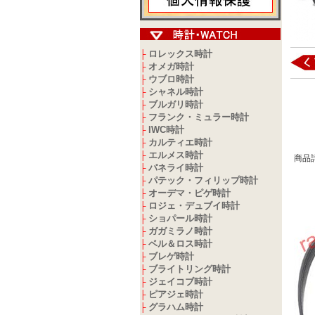
ロレックス時計
├
オメガ時計
├
ウブロ時計
├
シャネル時計
├
ブルガリ時計
├
フランク・ミュラー時計
├
IWC時計
├
カルティエ時計
├
エルメス時計
├
商品
パネライ時計
├
パテック・フィリップ時計
├
オーデマ・ピゲ時計
├
ロジェ・デュブイ時計
├
ショパール時計
├
ガガミラノ時計
├
ベル＆ロス時計
├
ブレゲ時計
├
ブライトリング時計
├
ジェイコブ時計
├
ピアジェ時計
├
グラハム時計
├