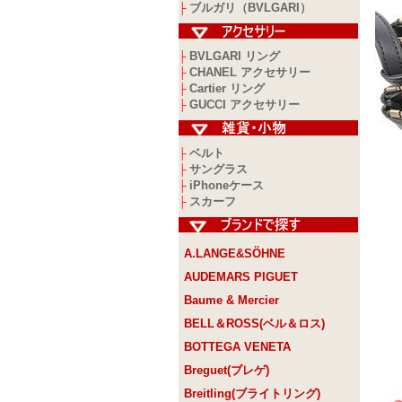
ブルガリ（BVLGARI）
├
BVLGARI リング
├
CHANEL アクセサリー
├
Cartier リング
├
GUCCI アクセサリー
├
ベルト
├
サングラス
├
iPhoneケース
├
スカーフ
├
A.LANGE&SÖHNE
AUDEMARS PIGUET
Baume & Mercier
BELL＆ROSS(ベル＆ロス)
BOTTEGA VENETA
Breguet(ブレゲ)
Breitling(ブライトリング)