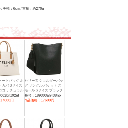
チ幅：6cm / 重量：約270g
トートバッグ ホ
セリーヌ ショルダーバッ
 カバ Sサイズ
グ サングル バケット ス
E ロゴ ナチュラル
モール Sサイズ ブラック
CELINE
レディース CELINE
62bnz02nt
番号：189303ah438no
189303AH4 38NO
NZ 02NT A4対応
17600円
N品価格：17600円