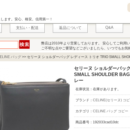
いたします。安心、格安。信用第一！
Q&A
支払い・配送
返品について
弊店は2010年より営業しております。 安心してご利用
ご不明な点やご要望などございましたら、いつでもお気
ELINE バッグ
>>
セリーヌ ショルダーバッグ レディース トリオ TRIO SMALL SHOULDE
セリーヌ ショルダーバッグ 
SMALL SHOULDER BAG 
レー
在庫状況：在庫があります。
ブランド：
CELINE(セリーヌ) コ
カテゴリ：
CELINE バッグ コピー
商品番号：192033cad10dc