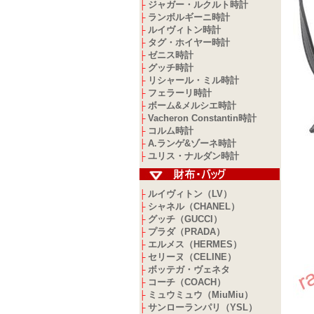
ジャガー・ルクルト時計
├
ランボルギーニ時計
├
ルイヴィトン時計
├
タグ・ホイヤー時計
├
ゼニス時計
├
グッチ時計
├
リシャール・ミル時計
├
フェラーリ時計
├
ボーム&メルシエ時計
├
Vacheron Constantin時計
├
コルム時計
├
A.ランゲ&ゾーネ時計
├
ユリス・ナルダン時計
├
ルイヴィトン（LV）
├
シャネル（CHANEL）
├
グッチ（GUCCI）
├
プラダ（PRADA）
├
エルメス（HERMES）
├
セリーヌ（CELINE）
├
ボッテガ・ヴェネタ
├
コーチ（COACH）
├
ミュウミュウ（MiuMiu）
├
サンローランパリ（YSL）
├