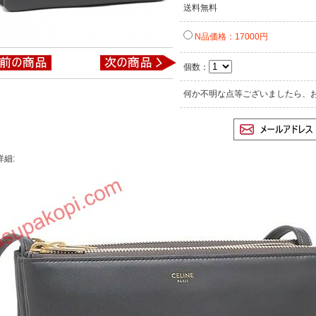
送料無料
N品価格：17000円
個数：
何か不明な点等ございましたら、
詳細: