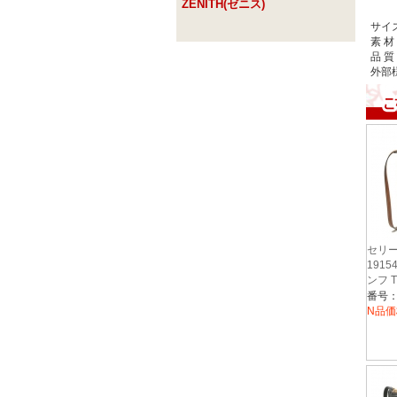
ZENITH(ゼニス)
サイ
素 材
品 質
外部様
セリー
1915
ンフ T
ALLO
番号：1
BAG
N品価
ショル
TAN 