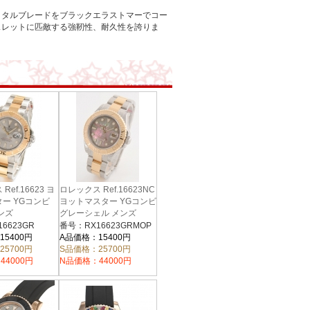
メタルブレードをブラックエラストマーでコー
スレットに匹敵する強靭性、耐久性を誇りま
ef.16623 ヨ
ロレックス Ref.16623NC
ー YGコンビ
ヨットマスター YGコンビ
ンズ
グレーシェル メンズ
6623GR
番号：RX16623GRMOP
15400円
A品価格：15400円
25700円
S品価格：25700円
44000円
N品価格：44000円