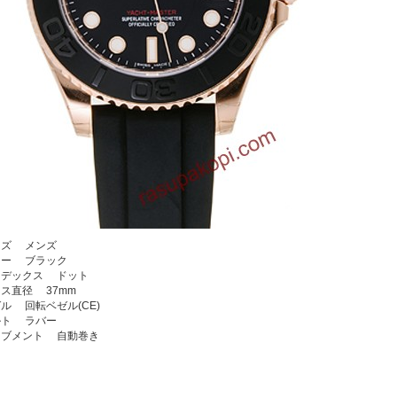
サイズ メンズ
カラー ブラック
ンデックス ドット
ース直径 37mm
ゼル 回転ベゼル(CE)
ベルト ラバー
ーブメント 自動巻き