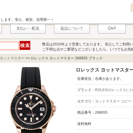
いたします。安心、格安。信用第一！
Q&A
支払い・配送
返品について
弊店は2010年より営業しております。 安心してご利用
ご不明な点やご要望などございましたら、いつでもお気
ヨットマスター
>>
ロレックス ヨットマスター 268655 ブラック
ロレックス ヨットマスター 
在庫状況：在庫があります。
ブランド：
ROLEX(ロレックス) 
カテゴリ：
ヨットマスター コピー
商品番号：268655
送料無料