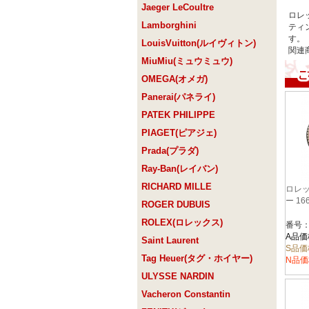
Jaeger LeCoultre
ロレ
Lamborghini
ティ
す。
LouisVuitton(ルイヴィトン)
関連
MiuMiu(ミュウミュウ)
OMEGA(オメガ)
Panerai(パネライ)
PATEK PHILIPPE
PIAGET(ピアジェ)
Prada(プラダ)
Ray-Ban(レイバン)
RICHARD MILLE
ロレッ
ー 16
ROGER DUBUIS
ROLEX(ロレックス)
番号：
A品価
Saint Laurent
S品価
Tag Heuer(タグ・ホイヤー)
N品価
ULYSSE NARDIN
Vacheron Constantin