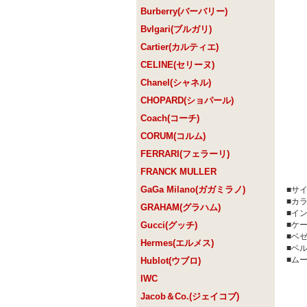
Burberry(バーバリー)
Bvlgari(ブルガリ)
Cartier(カルティエ)
CELINE(セリーヌ)
Chanel(シャネル)
CHOPARD(ショパール)
Coach(コーチ)
CORUM(コルム)
FERRARI(フェラーリ)
FRANCK MULLER
GaGa Milano(ガガミラノ)
■
■
GRAHAM(グラハム)
■イ
Gucci(グッチ)
■ケ
■ベ
Hermes(エルメス)
■
■ム
Hublot(ウブロ)
IWC
Jacob＆Co.(ジェイコブ)