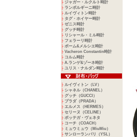
ジャガー・ルクルト時計
├
ランボルギーニ時計
├
ルイヴィトン時計
├
タグ・ホイヤー時計
├
ゼニス時計
├
グッチ時計
├
リシャール・ミル時計
├
フェラーリ時計
├
ボーム&メルシエ時計
├
Vacheron Constantin時計
├
コルム時計
├
A.ランゲ&ゾーネ時計
├
ユリス・ナルダン時計
├
ルイヴィトン（LV）
├
シャネル（CHANEL）
├
グッチ（GUCCI）
├
プラダ（PRADA）
├
エルメス（HERMES）
├
セリーヌ（CELINE）
├
ボッテガ・ヴェネタ
├
コーチ（COACH）
├
ミュウミュウ（MiuMiu）
├
サンローランパリ（YSL）
├