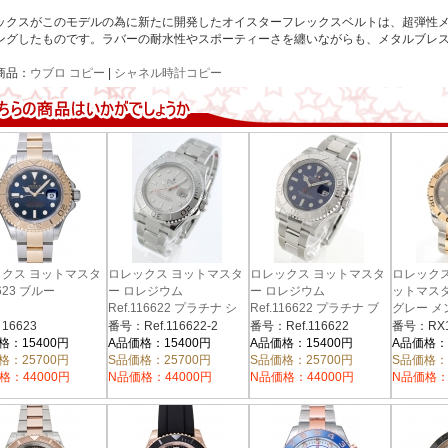
ックスがこのモデルの為に新たに開発したオイスターフレックスベルトは、超弾性
ングしたものです。ラバーの耐水性やスポーティーさを纏いながらも、メタルブレ
商品：
ウブロ コピー
|
シャネル時計コピー
クス ヨットマスタ
ロレックス ヨットマスタ
ロレックス ヨットマスタ
ロレックス R
623 ブルー
ー ロレジウム
ー ロレジウム
ットマスタ
Ref.116622 プラチナ シ
Ref.116622 プラチナ ブ
グレー メ
ルバー メンズ
ルー メンズ
16623
番号：Ref.116622-2
番号：Ref.116622
番号：RX1
格：15400円
A品価格：15400円
A品価格：15400円
A品価格：
格：25700円
S品価格：25700円
S品価格：25700円
S品価格：
格：44000円
N品価格：44000円
N品価格：44000円
N品価格：