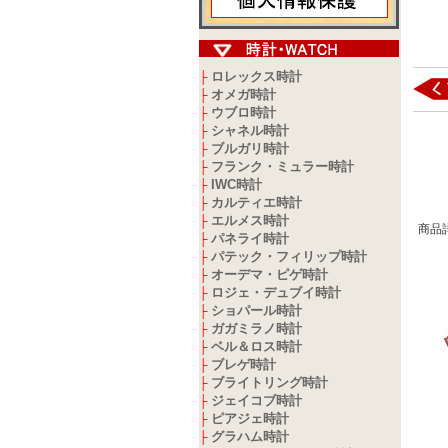
ロレックス時計
├
オメガ時計
├
ウブロ時計
├
シャネル時計
├
ブルガリ時計
├
フランク・ミュラー時計
├
IWC時計
├
カルティエ時計
├
エルメス時計
├
商品
パネライ時計
├
パテック・フィリップ時計
├
オーデマ・ピゲ時計
├
ロジェ・デュブイ時計
├
ショパール時計
├
ガガミラノ時計
├
ベル＆ロス時計
├
ブレゲ時計
├
ブライトリング時計
├
ジェイコブ時計
├
ピアジェ時計
├
グラハム時計
├