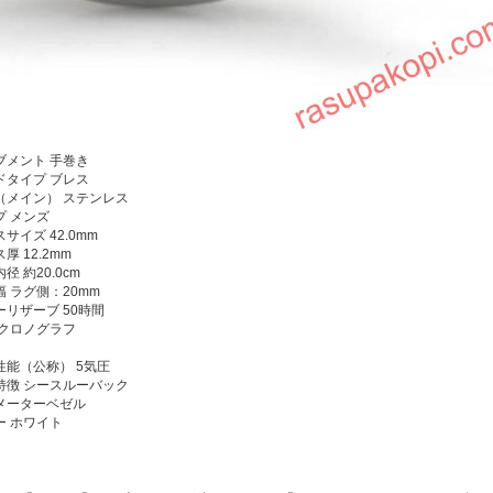
ブメント
手巻き
ドタイプ
ブレス
（メイン）
ステンレス
プ
メンズ
スサイズ
42.0mm
ス厚
12.2mm
内径
約20.0cm
幅
ラグ側：20mm
ーリザーブ
50時間
クロノグラフ
性能（公称）
5気圧
特徴
シースルーバック
メーターベゼル
ー
ホワイト