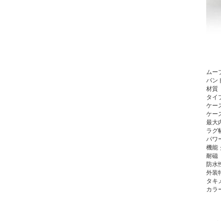
ムー
バン
材質
タイ
ケー
ケー
最大
ラグ
パワ
機能
耐磁
防水
外装
タキ
カラ