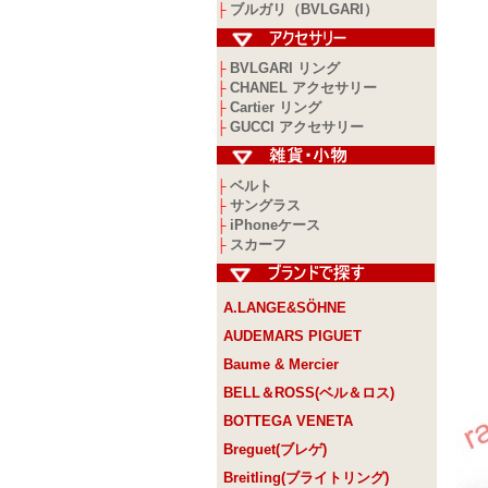
ブルガリ（BVLGARI）
├
BVLGARI リング
├
CHANEL アクセサリー
├
Cartier リング
├
GUCCI アクセサリー
├
ベルト
├
サングラス
├
iPhoneケース
├
スカーフ
├
A.LANGE&SÖHNE
AUDEMARS PIGUET
Baume & Mercier
BELL＆ROSS(ベル＆ロス)
BOTTEGA VENETA
Breguet(ブレゲ)
Breitling(ブライトリング)