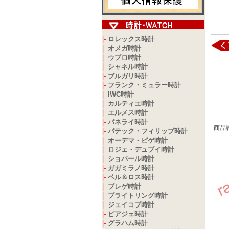
ロレックス時計
├
オメガ時計
├
ウブロ時計
├
シャネル時計
├
ブルガリ時計
├
フランク・ミュラー時計
├
IWC時計
├
カルティエ時計
├
エルメス時計
├
パネライ時計
├
商品
パテック・フィリップ時計
├
オーデマ・ピゲ時計
├
ロジェ・デュブイ時計
├
ショパール時計
├
ガガミラノ時計
├
ベル＆ロス時計
├
ブレゲ時計
├
ブライトリング時計
├
ジェイコブ時計
├
ピアジェ時計
├
グラハム時計
├