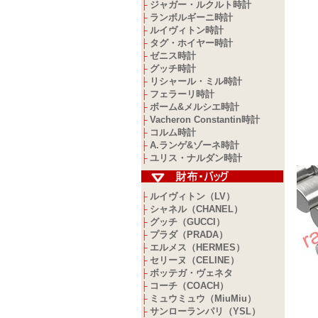
ジャガー・ルクルト時計
├
ランボルギーニ時計
├
ルイヴィトン時計
├
タグ・ホイヤー時計
├
ゼニス時計
├
グッチ時計
├
リシャール・ミル時計
├
フェラーリ時計
├
ボーム&メルシエ時計
├
Vacheron Constantin時計
├
コルム時計
├
A.ランゲ&ゾーネ時計
├
ユリス・ナルダン時計
├
ルイヴィトン（LV）
├
シャネル（CHANEL）
├
グッチ（GUCCI）
├
プラダ（PRADA）
├
エルメス（HERMES）
├
セリーヌ（CELINE）
├
ボッテガ・ヴェネタ
├
コーチ（COACH）
├
ミュウミュウ（MiuMiu）
├
サンローランパリ（YSL）
├