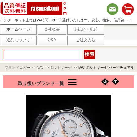
インターネット上では24時間・365日受付いたします。安心、格安。信用第一！
ホームページ
会社概要
支払い・配送
Q&A
返品について
ご注文方法
ブランドコピー
>>
IWC
>>
ポルトギーゼ
>>
IWC ポルトギーゼ パーペチュアル
カレンダー 42 IW344203
取り扱いブランド一覧