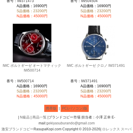
番号：IW371473
番号：IW504504
A品価格：16900円
A品価格：16900円
S品価格：23200円
S品価格：23200円
N品価格：45000円
N品価格：45000円
IWC ポルトギーゼ オートマティック
IWC ポルトギーゼ クロノ IW371491
IW500714
番号：IW500714
番号：IW371491
A品価格：16900円
A品価格：16900円
S品価格：23200円
S品価格：23200円
N品価格：45000円
N品価格：45000円
携帯版
|
PC(パソコン)版
|
N級品
|
商品一覧
|ブランドコピー市場 担当者：小澤 正幸 E-
mail:
gekiyasuburando@gmail.com
激安ブランドコピー
RasupaKopi.com Copyright © 2010-2026|
ロレックス スーパ