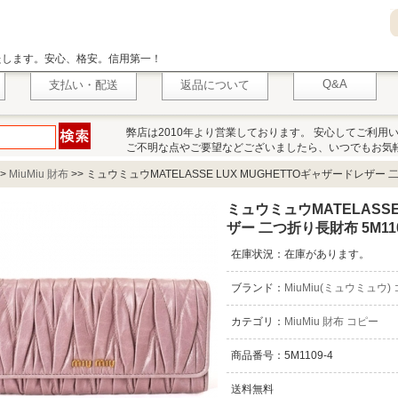
いたします。安心、格安。信用第一！
Q&A
支払い・配送
返品について
弊店は2010年より営業しております。 安心してご利用
ご不明な点やご要望などございましたら、いつでもお気
>
MiuMiu 財布
>>
ミュウミュウMATELASSE LUX MUGHETTOギャザードレザー 二つ
ミュウミュウMATELASSE
ザー 二つ折り長財布 5M110
在庫状況：在庫があります。
ブランド：
MiuMiu(ミュウミュウ)
カテゴリ：
MiuMiu 財布 コピー
商品番号：5M1109-4
送料無料