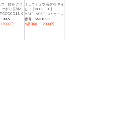
ュウ 財布 クロ
ミュウミュウ 長財布 ネイ
 二つ折り長財布
ビー【BLUETTE】
ST.COCCO.LUX
MATELASSE LUX カーフ
レザー 5M1109 QI9 016
109-5
番号：5M1109-6
12000円
N品価格：12000円