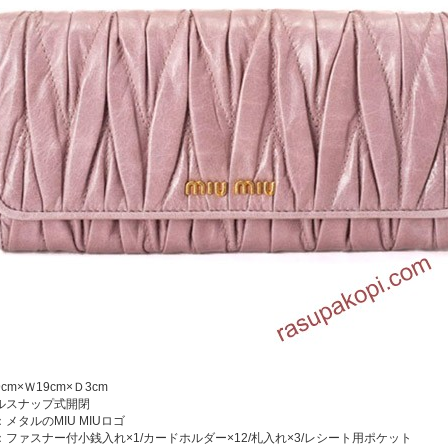
cm×Ｗ19cm×Ｄ3cm
ルスナップ式開閉
メタルのMIU MIUロゴ
：ファスナー付小銭入れ×1/カードホルダー×12/札入れ×3/レシート用ポケット