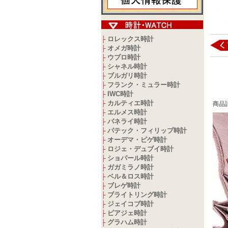
ロレックス時計
├
オメガ時計
├
ウブロ時計
├
シャネル時計
├
ブルガリ時計
├
フランク・ミュラー時計
├
IWC時計
├
カルティエ時計
├
商品
エルメス時計
├
パネライ時計
├
パテック・フィリップ時計
├
オーデマ・ピゲ時計
├
ロジェ・デュブイ時計
├
ショパール時計
├
ガガミラノ時計
├
ベル＆ロス時計
├
ブレゲ時計
├
ブライトリング時計
├
ジェイコブ時計
├
ピアジェ時計
├
グラハム時計
├