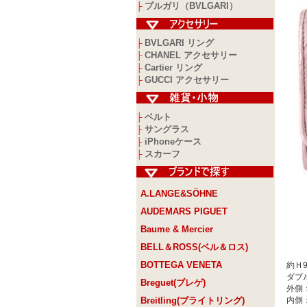
ブルガリ（BVLGARI）
├
BVLGARI リング
├
CHANEL アクセサリー
├
Cartier リング
├
GUCCI アクセサリー
├
ベルト
├
サングラス
├
iPhoneケース
├
スカーフ
├
A.LANGE&SÖHNE
AUDEMARS PIGUET
Baume & Mercier
BELL＆ROSS(ベル＆ロス)
BOTTEGA VENETA
約Ｈ9
ダブ
Breguet(ブレゲ)
外側：
Breitling(ブライトリング)
内側