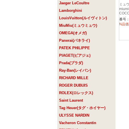
Jaeger LeCoultre
ミュウ
miumi
Lamborghini
COC
LouisVuitton(ルイヴィトン)
レザー
番号：5
ー長財
N品価
MiuMiu(ミュウミュウ)
OMEGA(オメガ)
Panerai(パネライ)
PATEK PHILIPPE
PIAGET(ピアジェ)
Prada(プラダ)
Ray-Ban(レイバン)
RICHARD MILLE
ROGER DUBUIS
ROLEX(ロレックス)
Saint Laurent
Tag Heuer(タグ・ホイヤー)
ULYSSE NARDIN
Vacheron Constantin