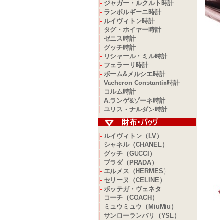
ジャガー・ルクルト時計
├
ランボルギーニ時計
├
ルイヴィトン時計
├
タグ・ホイヤー時計
├
ゼニス時計
├
グッチ時計
├
リシャール・ミル時計
├
フェラーリ時計
├
ボーム&メルシエ時計
├
Vacheron Constantin時計
├
コルム時計
├
A.ランゲ&ゾーネ時計
├
ユリス・ナルダン時計
├
ルイヴィトン（LV）
├
シャネル（CHANEL）
├
グッチ（GUCCI）
├
プラダ（PRADA）
├
エルメス（HERMES）
├
セリーヌ（CELINE）
├
ボッテガ・ヴェネタ
├
コーチ（COACH）
├
ミュウミュウ（MiuMiu）
├
サンローランパリ（YSL）
├