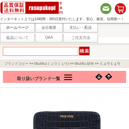
インターネット上では24時間・365日受付いたします。安心、格安。信用第一！
ホームページ
会社概要
支払い・配送
Q&A
返品について
ご注文方法
ブランドコピー
>>
MiuMiu(ミュウミュウ)
>>
MiuMiu 財布
>>
ミュウミュウ
ST.COCCO LUX 長財布 ネイビー 5M0506
取り扱いブランド一覧