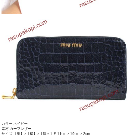
カラー ネイビー
素材 カーフレザー
サイズ 【縦】×【横】×【厚さ】約11cm × 19cm × 2cm