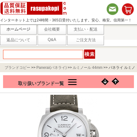
インターネット上では24時間・365日受付いたします。安心、格安。信用第一！
ホームページ
会社概要
支払い・配送
Q&A
返品について
ご注文方法
ブランドコピー
>>
Panerai(パネライ)
>>
ルミノール 44mm
>>
パネライ ルミノ
ール マリーナ PAM01314 ホワイト
取り扱いブランド一覧