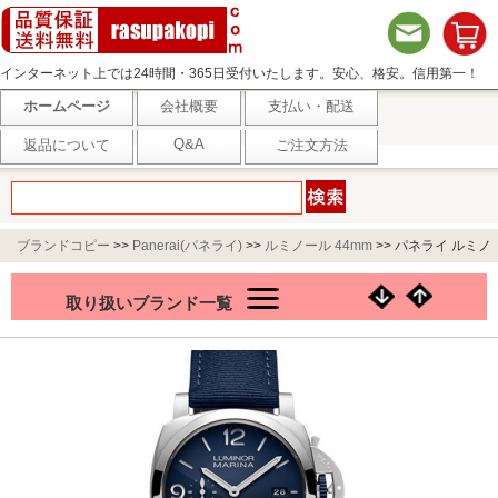
インターネット上では24時間・365日受付いたします。安心、格安。信用第一！
ホームページ
会社概要
支払い・配送
Q&A
返品について
ご注文方法
ブランドコピー
>>
Panerai(パネライ)
>>
ルミノール 44mm
>>
パネライ ルミノ
ール マリーナ ESteel Blu Profondo PAM01157
取り扱いブランド一覧