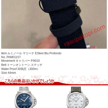
Item
ルミノール マリーナ ESteel Blu Profondo
No.
PAM01157
Movement
キャリバー P.9010
Belt
トーンオントーン ステッチ
Water Proof
30気圧（300m）
Size
44mm