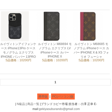
ルイヴィトンアイフォンケ
ルイヴィトン M68694 モ
ルイヴィトン M68685 モ
ース iPhone13Pro ケース
ノグラム エクリプス LV
ノグラム iPhoneケース カ
モノグラム エクリプス
iPhoneケース カバー
バー IPHONE X & XS フォ
IPHONE X
IPHONE バンパー 13PRO
リオ フューシャ
S品価格：10200円
S品価格：10200円
S品価格：10200円
M81087 黒
1
携帯版
|
PC(パソコン)版
|
N級品
|
商品一覧
|ブランドコピー市場 担当者：小澤 正幸 E-
mail:
gekiyasuburando@gmail.com