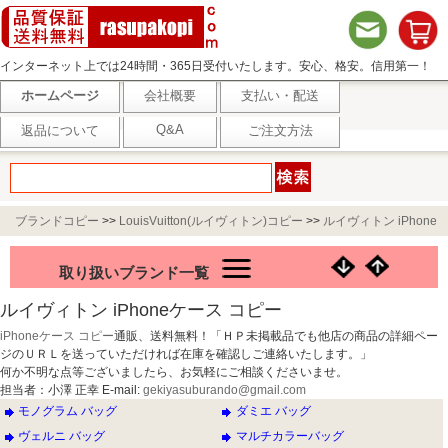
インターネット上では24時間・365日受付いたします。安心、格安。信用第一！
ホームページ
会社概要
支払い・配送
Q&A
返品について
ご注文方法
ブランドコピー
>>
LouisVuitton(ルイヴィトン)コピー
>>
ルイヴィトン iPhone
ケースコピー
取り扱いブランド一覧
ルイヴィトン iPhoneケース コピー
iPhoneケース コピー
通販、送料無料！「ＨＰ未掲載品でも他店の商品の詳細ペー
ジのＵＲＬを送っていただければ在庫を確認しご連絡いたします。」
何か不明な点等ございましたら、お気軽にご相談くださいませ。
担当者：小澤 正幸 E-mail:
gekiyasuburando@gmail.com
モノグラム バッグ
ダミエ バッグ
ヴェルニ バッグ
マルチカラーバッグ