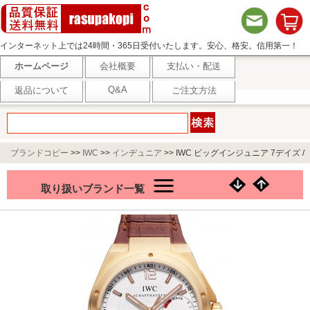
インターネット上では24時間・365日受付いたします。安心、格安。信用第一！
ホームページ
会社概要
支払い・配送
Q&A
返品について
ご注文方法
ブランドコピー
>>
IWC
>>
インヂュニア
>>
IWC ビッグインジュニア 7デイズ /
Ref.IW500503
取り扱いブランド一覧