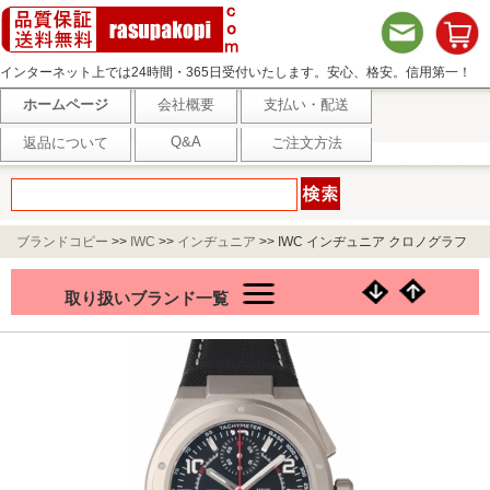
インターネット上では24時間・365日受付いたします。安心、格安。信用第一！
ホームページ
会社概要
支払い・配送
Q&A
返品について
ご注文方法
ブランドコピー
>>
IWC
>>
インヂュニア
>>
IWC インヂュニア クロノグラフ
AMG / Ref.IW372504
取り扱いブランド一覧