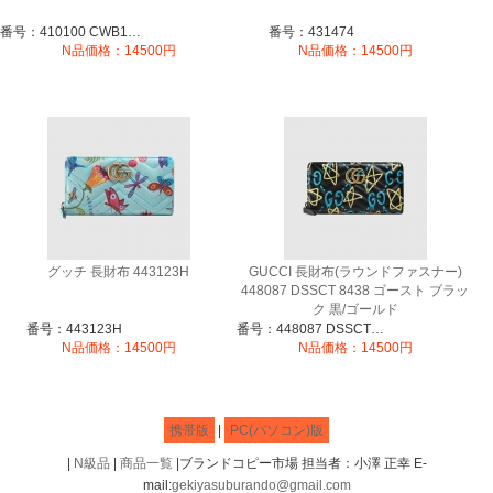
番号：410100 CWB1N 6469
番号：431474
N品価格：14500円
N品価格：14500円
グッチ 長財布 443123H
GUCCI 長財布(ラウンドファスナー)
448087 DSSCT 8438 ゴースト ブラッ
ク 黒/ゴールド
番号：443123H
番号：448087 DSSCT 8438
N品価格：14500円
N品価格：14500円
携帯版
|
PC(パソコン)版
|
N級品
|
商品一覧
|ブランドコピー市場 担当者：小澤 正幸 E-
mail:
gekiyasuburando@gmail.com