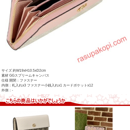
サイズ
約W19xH10.5xD2cm
素材
GGスプリームキャンバス
仕様
開閉：ファスナー
内側：札入れx3 ファスナー小銭入れx1 カードポケットx12
外側：-