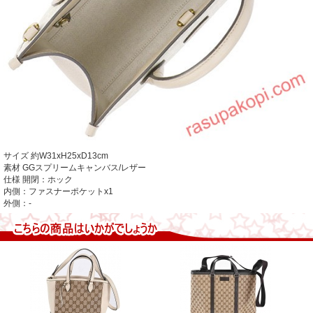
サイズ
約W31xH25xD13cm
素材
GGスプリームキャンバス/レザー
仕様
開閉：ホック
内側：ファスナーポケットx1
外側：-