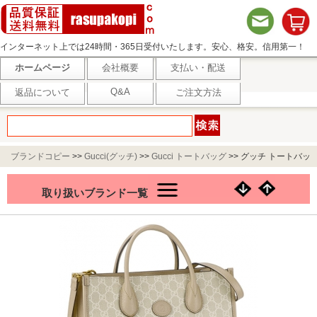
インターネット上では24時間・365日受付いたします。安心、格安。信用第一！
ホームページ
会社概要
支払い・配送
Q&A
返品について
ご注文方法
ブランドコピー
>>
Gucci(グッチ)
>>
Gucci トートバッグ
>>
グッチ トートバッ
グ レディース ベージュ 659983 UULBT 9683
取り扱いブランド一覧