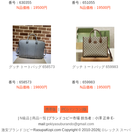
番号：630355
番号：651055
N品価格：19500円
N品価格：19500円
グッチ トートバッグ 658573
グッチ トートバッグ 659983
番号：658573
番号：659983
N品価格：19800円
N品価格：19500円
携帯版
|
PC(パソコン)版
|
N級品
|
商品一覧
|ブランドコピー市場 担当者：小澤 正幸 E-
mail:
gekiyasuburando@gmail.com
激安ブランドコピー
RasupaKopi.com Copyright © 2010-2026|
ロレックス スーパ