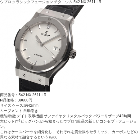
ウブロ クラシックフュージョン チタニウム 542.NX.2611.LR
商品番号：542.NX.2611.LR
N品価格：39600円
サイズ ケース:約42mm
ムーブメント 自動巻き
機能/特徴 デイト表示機能 サファイヤクリスタルバック パワーリザーブ42時間
大ヒット作｢ビッグバン｣から始まった
ウブロN級品
の新しいコンセプトフュージョ
ン。
これはケースパーツを細分化し、それぞれを貴金属やセラミック、カーボンなどの
異なる素材で融合するというもの。