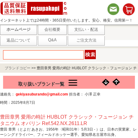
インターネット上では24時間・365日受付いたします。安心、格安。信用第一！
ホームページ
会社概要
支払い・配送
Q&A
返品について
ご注文方法
ブランドコピー
>>
豊田章男 愛用の時計 HUBLOT クラシック・フュージョン チ
タニウム オパリン Ref.542.NX.2611.LR
取り扱いブランド一覧
連絡先：
gekiyasuburando@gmail.com
担当者： 小澤 正幸
時間：2025年8月7日
豊田章男 愛用の時計 HUBLOT クラシック・フュージョン チ
タニウム オパリン Ref.542.NX.2611.LR
豊田 章男（とよだ あきお、1956年〈昭和31年〉5月3日 - ）は、日本の実業家、レ
ーシングドライバー、フィールドホッケー選手。愛知県名古屋市出身。