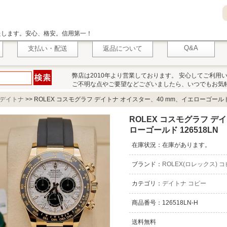
いたします。安心、格安。信用第一！
Q&A
支払い・配送
返品について
弊店は2010年より営業しております。 安心してご利用
ご不明な点やご要望などございましたら、いつでもお気
デイトナ
>>
ROLEX コスモグラフ デイトナ オイスター、40 mm、イエローゴールド 
ROLEX コスモグラフ デ
ローゴールド 126518LN
在庫状況：在庫があります。
ブランド：
ROLEX(ロレックス) 
カテゴリ：
デイトナ コピー
商品番号：126518LN-H
送料無料