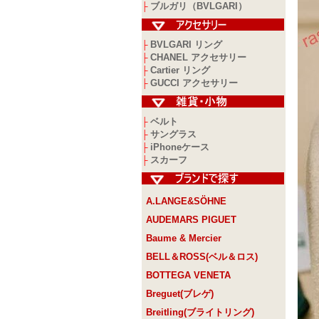
ブルガリ（BVLGARI）
├
BVLGARI リング
├
CHANEL アクセサリー
├
Cartier リング
├
GUCCI アクセサリー
├
ベルト
├
サングラス
├
iPhoneケース
├
スカーフ
├
A.LANGE&SÖHNE
AUDEMARS PIGUET
Baume & Mercier
BELL＆ROSS(ベル＆ロス)
BOTTEGA VENETA
Breguet(ブレゲ)
Breitling(ブライトリング)