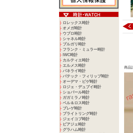
ロレックス時計
├
オメガ時計
├
ウブロ時計
├
シャネル時計
├
ブルガリ時計
├
フランク・ミュラー時計
├
IWC時計
├
カルティエ時計
├
エルメス時計
├
商品
パネライ時計
├
パテック・フィリップ時計
├
オーデマ・ピゲ時計
├
ロジェ・デュブイ時計
├
ショパール時計
├
ガガミラノ時計
├
ベル＆ロス時計
├
ブレゲ時計
├
ブライトリング時計
├
ジェイコブ時計
├
ピアジェ時計
├
グラハム時計
├