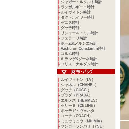
ジャガー・ルクルト時計
├
ランボルギーニ時計
├
ルイヴィトン時計
├
タグ・ホイヤー時計
├
ゼニス時計
├
グッチ時計
├
リシャール・ミル時計
├
フェラーリ時計
├
ボーム&メルシエ時計
├
Vacheron Constantin時計
├
コルム時計
├
A.ランゲ&ゾーネ時計
├
ユリス・ナルダン時計
├
ルイヴィトン（LV）
├
シャネル（CHANEL）
├
グッチ（GUCCI）
├
プラダ（PRADA）
├
エルメス（HERMES）
├
セリーヌ（CELINE）
├
ボッテガ・ヴェネタ
├
コーチ（COACH）
├
ミュウミュウ（MiuMiu）
├
サンローランパリ（YSL）
├