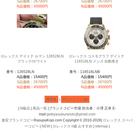
S品価格：26700円
S品価格：26700円
N品価格：45000円
N品価格：45000円
ロレックス デイトナ ルマン 126528LN
ロレックス コスモグラフ デイトナ
ブラック/ホワイト
116518LN メンズ 自動巻き
番号：126528LN
番号：116518LNB
A品価格：15400円
A品価格：15400円
S品価格：26700円
S品価格：26700円
N品価格：45000円
N品価格：45000円
携帯版
|
PC(パソコン)版
|
N級品
|
商品一覧
|ブランドコピー市場 担当者：小澤 正幸 E-
mail:
gekiyasuburando@gmail.com
激安ブランドコピー
RasupaKopi.com Copyright © 2010-2026|
ロレックス スーパ
ーコピー
|
NEW
|
ロレックス n級 おすすめ
|
sitemap
|