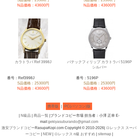
N品価格：43600円
N品価格：43600円
カラトラバ Ref 3998J
パテックフィリップ カラトラバ 5196P
シルバー
番号：Ref3998J
番号：5196P
S品価格：25300円
S品価格：25300円
N品価格：43600円
N品価格：43600円
携帯版
|
PC(パソコン)版
|
N級品
|
商品一覧
|ブランドコピー市場 担当者：小澤 正幸 E-
mail:
gekiyasuburando@gmail.com
激安ブランドコピー
RasupaKopi.com Copyright © 2010-2026|
ロレックス スーパ
ーコピー
|
NEW
|
ロレックス n級 おすすめ
|
sitemap
|