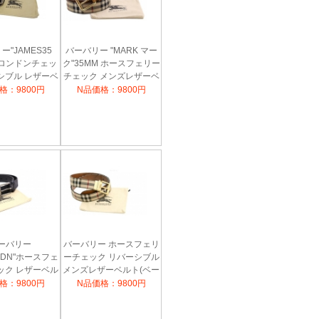
ー"JAMES35
バーバリー "MARK マー
"ロンドンチェッ
ク"35MM ホースフェリー
シブル レザーベ
チェック メンズレザーベ
EEサイズ(ネイビ
ルト(タン ブラウン)
格：9800円
N品価格：9800円
ク×ブラック)
3976355
996179
ーバリー
バーバリー ホースフェリ
35DN"ホースフェ
ーチェック リバーシブル
ック レザーベル
メンズレザーベルト(ベー
ルーカーボン)
ジュチェック×ブラウン)
格：9800円
N品価格：9800円
001595
3975776