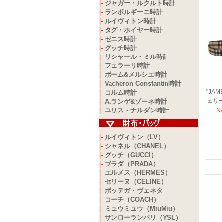
ジャガー・ルクルト時計
├
ランボルギーニ時計
├
ルイヴィトン時計
├
タグ・ホイヤー時計
├
ゼニス時計
├
グッチ時計
├
リシャール・ミル時計
├
フェラーリ時計
├
ボーム&メルシエ時計
├
Vacheron Constantin時計
├
"JA
コルム時計
├
ェリ
A.ランゲ&ゾーネ時計
├
ブル 
ユリス・ナルダン時計
N
├
ール×
ルイヴィトン（LV）
├
シャネル（CHANEL）
├
グッチ（GUCCI）
├
プラダ（PRADA）
├
エルメス（HERMES）
├
セリーヌ（CELINE）
├
ボッテガ・ヴェネタ
├
コーチ（COACH）
├
ミュウミュウ（MiuMiu）
├
サンローランパリ（YSL）
├