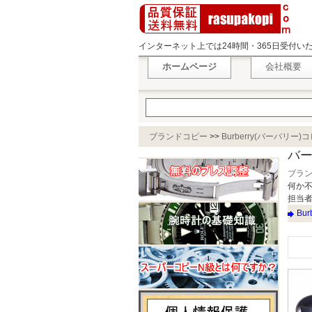
インターネット上では24時間・365日受付
ホームページ
会社概要
ブランドコピー
>>
Burberry(バーバリー)
バー
ブラン
何か
担当者：
Bu