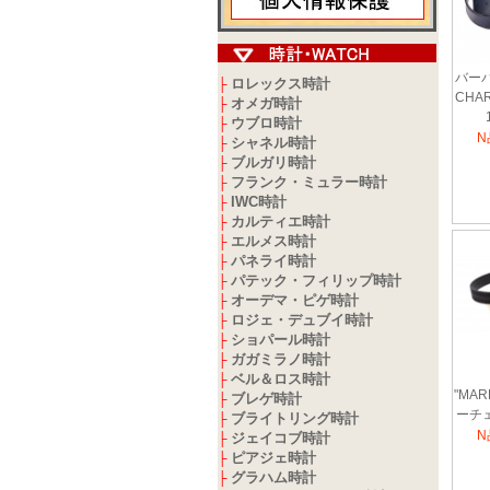
バーバ
ロレックス時計
├
CHA
オメガ時計
├
ウブロ時計
├
N
シャネル時計
├
ブルガリ時計
├
フランク・ミュラー時計
├
IWC時計
├
カルティエ時計
├
エルメス時計
├
パネライ時計
├
パテック・フィリップ時計
├
オーデマ・ピゲ時計
├
ロジェ・デュブイ時計
├
ショパール時計
├
ガガミラノ時計
├
ベル＆ロス時計
├
"MA
ブレゲ時計
├
ーチ
ブライトリング時計
├
(チ
N
ジェイコブ時計
├
ピアジェ時計
├
グラハム時計
├