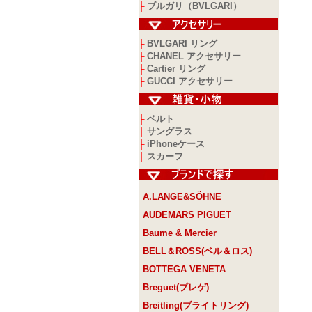
ブルガリ（BVLGARI）
├
BVLGARI リング
├
CHANEL アクセサリー
├
Cartier リング
├
GUCCI アクセサリー
├
ベルト
├
サングラス
├
iPhoneケース
├
スカーフ
├
A.LANGE&SÖHNE
AUDEMARS PIGUET
Baume & Mercier
BELL＆ROSS(ベル＆ロス)
BOTTEGA VENETA
Breguet(ブレゲ)
Breitling(ブライトリング)