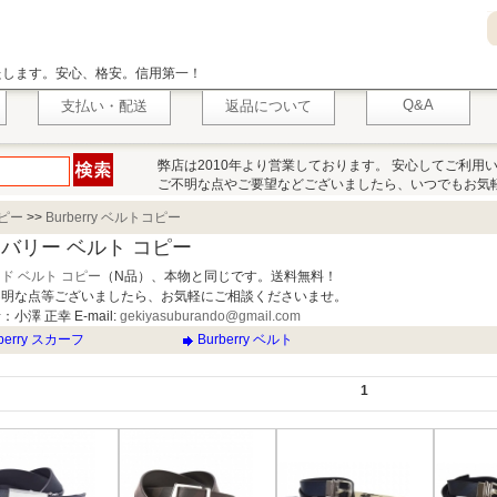
いたします。安心、格安。信用第一！
Q&A
支払い・配送
返品について
弊店は2010年より営業しております。 安心してご利用
ご不明な点やご要望などございましたら、いつでもお気
コピー
>>
Burberry ベルトコピー
バリー ベルト コピー
ド ベルト コピー
（N品）、本物と同じです。送料無料！
不明な点等ございましたら、お気軽にご相談くださいませ。
小澤 正幸 E-mail:
gekiyasuburando@gmail.com
rberry スカーフ
Burberry ベルト
1