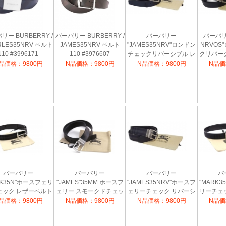
リー BURBERRY /
バーバリー BURBERRY /
バーバリー
バーバリ
RLES35NRV ベルト
JAMES35NRV ベルト
"JAMES35NRV"ロンドン
NRVOS
110 #3996171
110 #3976607
チェックリバーシブル レ
クリバー
ザーベルト(ネイビー×ブ
ルト FR
品価格：9800円
N品価格：9800円
N品価格：9800円
N品価
ラック) 3996177
ーチェッ
3
バーバリー
バーバリー
バーバリー
バ
RK35N"ホースフェリ
"JAMES"35MM ホースフ
"JAMES35NRV"ホースフ
"MARK
ェック レザーベルト
ェリー スモークドチェッ
ェリーチェック リバーシ
リーチェ
ャコール×ブラック)
ク メンズレザーベルト(ブ
ブル レザーベルト(チャコ
ト(ブ
品価格：9800円
N品価格：9800円
N品価格：9800円
N品価
3975833
ラック) 3976607
ール×ブラック) 3975835
4