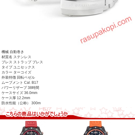
機械
自動巻き
材質名
ステンレス
ブレス ストラップ
ブレス
タイプ
ユニセックス
カラー
ターコイズ
外装特徴
回転ベゼル
ムーブメント
Cal. B17
パワーリザーブ
38時間
ケースサイズ
36.0mm
ケース厚
12.2mm
防水性能（公称）
300m