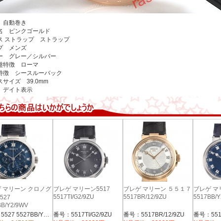
 自動巻き
名 ピンクゴールド
ス ストラップ ストラップ
プ メンズ
ー グレー／シルバー
盤特徴 ローマ
特徴 シースルーバック
サイズ 39.0mm
 デイト表示
 マリーン クロノグ
ブレゲ マリーン5517
ブレゲ マリーン ５５１７
ブレゲ マ
5517TI/G2/9ZU
5517BR/12/9ZU
5517BB/Y
527
BB/Y2/9WV
番号：5527 5527BB/Y2/9WV
番号：5517TI/G2/9ZU
番号：5517BR/12/9ZU
番号：5517