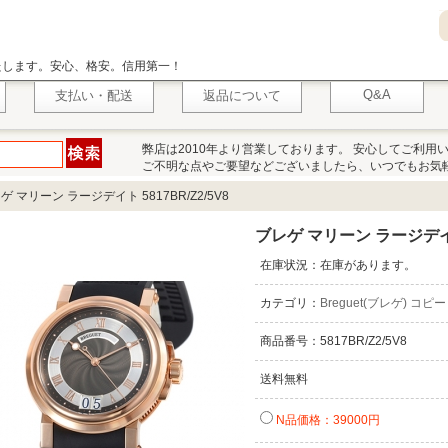
いたします。安心、格安。信用第一！
Q&A
支払い・配送
返品について
弊店は2010年より営業しております。 安心してご利用
ご不明な点やご要望などございましたら、いつでもお気
ゲ マリーン ラージデイト 5817BR/Z2/5V8
ブレゲ マリーン ラージデイト 
在庫状況：在庫があります。
カテゴリ：
Breguet(ブレゲ) コピー
商品番号：5817BR/Z2/5V8
送料無料
N品価格：39000円