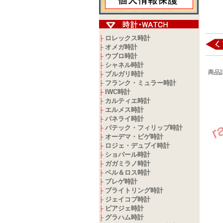
ロレックス時計
├
オメガ時計
├
ウブロ時計
├
シャネル時計
├
商品
ブルガリ時計
├
フランク・ミュラー時計
├
IWC時計
├
カルティエ時計
├
エルメス時計
├
パネライ時計
├
パテック・フィリップ時計
├
オーデマ・ピゲ時計
├
ロジェ・デュブイ時計
├
ショパール時計
├
ガガミラノ時計
├
ベル＆ロス時計
├
ブレゲ時計
├
ブライトリング時計
├
ジェイコブ時計
├
ピアジェ時計
├
グラハム時計
├