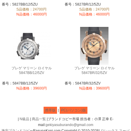
番号：5827BB/12/5ZU
番号：5827BR/12/5ZU
S品価格：24700円
S品価格：24700円
N品価格：46000円
N品価格：46000円
ブレゲ マリーン ロイヤル
ブレゲ マリーン ロイヤル
5847BB/12/5ZV
5847BR/32/5ZV
番号：5847BB/12/5ZV
番号：5847BR/32/5ZV
N品価格：39600円
N品価格：39600円
携帯版
|
PC(パソコン)版
|
N級品
|
商品一覧
|ブランドコピー市場 担当者：小澤 正幸 E-
mail:
gekiyasuburando@gmail.com
激安ブランドコピー
RasupaKopi.com Copyright © 2010-2026|
ロレックス スーパ