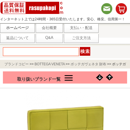
インターネット上では24時間・365日受付いたします。安心、格安。信用第一！
ホームページ
会社概要
支払い・配送
Q&A
返品について
ご注文方法
ブランドコピー
>>
BOTTEGA VENETA
>>
ボッテガヴェネタ 財布
>>
ボッテガ
ヴェネタ 長財布 レディース カセット ラウンドジップ イントレチャート キウイ
取り扱いブランド一覧
イエロー系 651368 VCQC1 3520