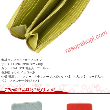
素材
ラムスキン×カーフスキン
サイズ
11.3cm
19cm
2cm
240g
カラー
KIWI+GOLD(金具：ゴールド)
色系統
キウイ イエロー系
仕様
開閉：ファスナー 内側：オープンポケット×2 札入れ×2 カード入れ
×12 ファスナー小銭入れ×1