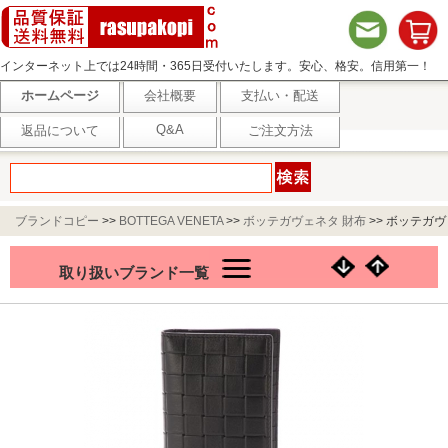
インターネット上では24時間・365日受付いたします。安心、格安。信用第一！
ホームページ
会社概要
支払い・配送
Q&A
返品について
ご注文方法
ブランドコピー
>>
BOTTEGA VENETA
>>
ボッテガヴェネタ 財布
>>
ボッテガヴ
ェネタ BOTTEGA VENETA 長財布 ブラック メンズ 649882 v0aq1 8803
取り扱いブランド一覧