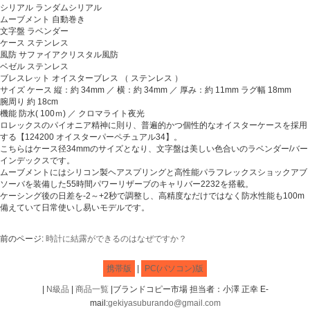
シリアル ランダムシリアル
ムーブメント 自動巻き
文字盤 ラベンダー
ケース ステンレス
風防 サファイアクリスタル風防
ベゼル ステンレス
ブレスレット オイスターブレス （ ステンレス ）
サイズ ケース 縦：約 34mm ／ 横：約 34mm ／ 厚み：約 11mm ラグ幅 18mm
腕周り 約 18cm
機能 防水( 100ｍ) ／ クロマライト夜光
ロレックスのパイオニア精神に則り、普遍的かつ個性的なオイスターケースを採用
する【124200 オイスターパーペチュアル34】。
こちらはケース径34mmのサイズとなり、文字盤は美しい色合いのラベンダー/バー
インデックスです。
ムーブメントにはシリコン製ヘアスプリングと高性能パラフレックスショックアブ
ソーバを装備した55時間パワーリザーブのキャリバー2232を搭載。
ケーシング後の日差を-2～+2秒で調整し、高精度なだけではなく防水性能も100m
備えていて日常使いし易いモデルです。
前のページ:
時計に結露ができるのはなぜですか？
携帯版
|
PC(パソコン)版
|
N級品
|
商品一覧
|ブランドコピー市場 担当者：小澤 正幸 E-
mail:
gekiyasuburando@gmail.com